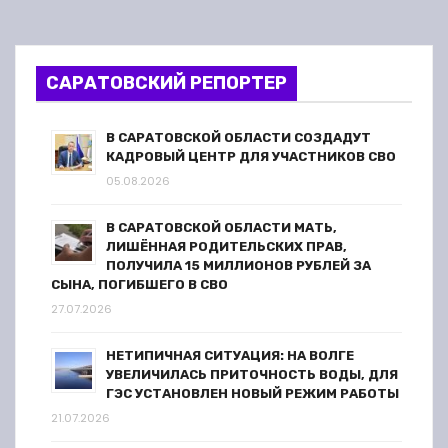
г
и
САРАТОВСКИЙ РЕПОРТЕР
н
В САРАТОВСКОЙ ОБЛАСТИ СОЗДАДУТ
а
КАДРОВЫЙ ЦЕНТР ДЛЯ УЧАСТНИКОВ СВО
05.08.2026
ц
В САРАТОВСКОЙ ОБЛАСТИ МАТЬ,
и
ЛИШЁННАЯ РОДИТЕЛЬСКИХ ПРАВ,
ПОЛУЧИЛА 15 МИЛЛИОНОВ РУБЛЕЙ ЗА
я
СЫНА, ПОГИБШЕГО В СВО
27.07.2026
з
НЕТИПИЧНАЯ СИТУАЦИЯ: НА ВОЛГЕ
а
УВЕЛИЧИЛАСЬ ПРИТОЧНОСТЬ ВОДЫ, ДЛЯ
ГЭС УСТАНОВЛЕН НОВЫЙ РЕЖИМ РАБОТЫ
п
21.07.2026