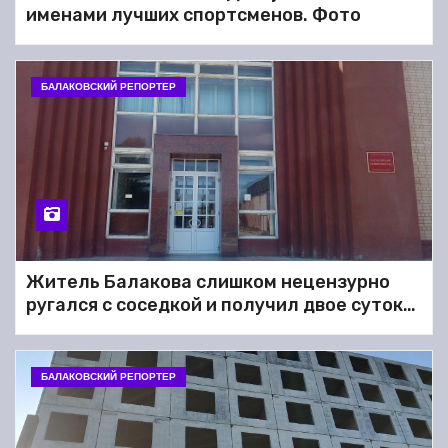
Балакова записали видео-
именами лучших спортсменов. Фото
обращение из-за «фекальных
рек» в подвалах домов
БАЛАКОВСКИЙ РЕПОРТЕР
Житель Балакова слишком нецензурно
ругался с соседкой и получил двое суток
ареста
БАЛАКОВСКИЙ РЕПОРТЕР