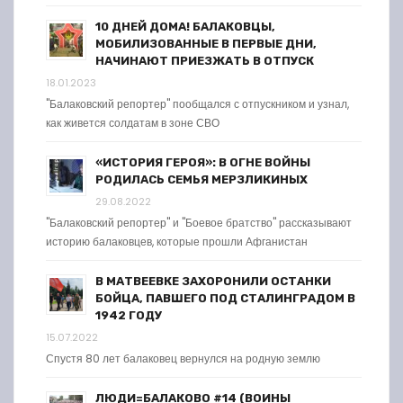
10 ДНЕЙ ДОМА! БАЛАКОВЦЫ,
МОБИЛИЗОВАННЫЕ В ПЕРВЫЕ ДНИ,
НАЧИНАЮТ ПРИЕЗЖАТЬ В ОТПУСК
18.01.2023
"Балаковский репортер" пообщался с отпускником и узнал,
как живется солдатам в зоне СВО
«ИСТОРИЯ ГЕРОЯ»: В ОГНЕ ВОЙНЫ
РОДИЛАСЬ СЕМЬЯ МЕРЗЛИКИНЫХ
29.08.2022
"Балаковский репортер" и "Боевое братство" рассказывают
историю балаковцев, которые прошли Афганистан
В МАТВЕЕВКЕ ЗАХОРОНИЛИ ОСТАНКИ
БОЙЦА, ПАВШЕГО ПОД СТАЛИНГРАДОМ В
1942 ГОДУ
15.07.2022
Спустя 80 лет балаковец вернулся на родную землю
ЛЮДИ=БАЛАКОВО #14 (ВОИНЫ