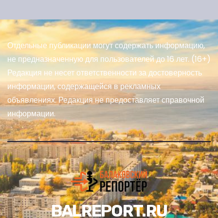
Отдельные публикации могут содержать информацию,
не предназначенную для пользователей до 16 лет. (16+)
Редакция не несет ответственности за достоверность
информации, содержащейся в рекламных
объявлениях. Редакция не предоставляет справочной
информации.
BALREPORT.RU