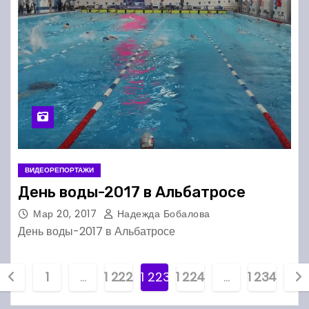
ВИДЕОРЕПОРТАЖИ
День воды-2017 в Альбатросе
Мар 20, 2017
Надежда Бобалова
День воды-2017 в Альбатросе
П
1
…
1 222
1 223
1 224
…
1 234
а