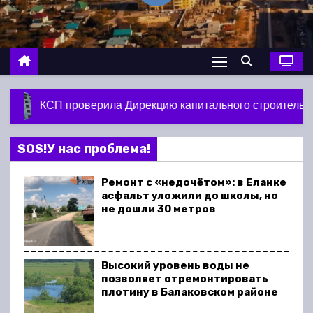
о
м
у
рекцию капитального строительства в Балакове и нашла 
SOS!У нас проблема!
Ремонт с «недочётом»: в Еланке
асфальт уложили до школы, но
не дошли 30 метров
Высокий уровень воды не
позволяет отремонтировать
плотину в Балаковском районе