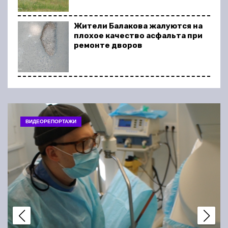
Жители Балакова жалуются на
плохое качество асфальта при
ремонте дворов
В Балакове ремонтируют
дорогу, которая была в
идеальном состоянии
ВИДЕОРЕПОРТАЖИ
В Балакове несколько домов
отключили от газа. Жители
записали видеообращение
Долги, которых нет: судебные
приставы присылают жителям
Балакова странные