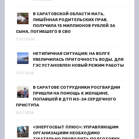
и
В САРАТОВСКОЙ ОБЛАСТИ МАТЬ,
с
ЛИШЁННАЯ РОДИТЕЛЬСКИХ ПРАВ,
ПОЛУЧИЛА 15 МИЛЛИОНОВ РУБЛЕЙ ЗА
я
СЫНА, ПОГИБШЕГО В СВО
27.07.2026
м
НЕТИПИЧНАЯ СИТУАЦИЯ: НА ВОЛГЕ
УВЕЛИЧИЛАСЬ ПРИТОЧНОСТЬ ВОДЫ, ДЛЯ
ГЭС УСТАНОВЛЕН НОВЫЙ РЕЖИМ РАБОТЫ
21.07.2026
В САРАТОВЕ СОТРУДНИКИ РОСГВАРДИИ
ПРИШЛИ НА ПОМОЩЬ К ЖЕНЩИНЕ,
ПОПАВШЕЙ В ДТП ИЗ-ЗА СЕРДЕЧНОГО
ПРИСТУПА
15.07.2026
«ЭНЕРГОСБЫТ ПЛЮС»: УПРАВЛЯЮЩИМ
ОРГАНИЗАЦИЯМ НЕОБХОДИМО
ТЩАТЕЛЬНО ПРОВОДИТЬ ПОДГОТОВКУ