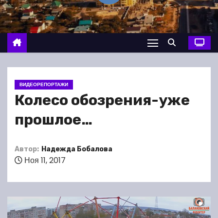
о
м
у
ВИДЕОРЕПОРТАЖИ
Колесо обозрения-уже
прошлое…
Автор:
Надежда Бобалова
Ноя 11, 2017