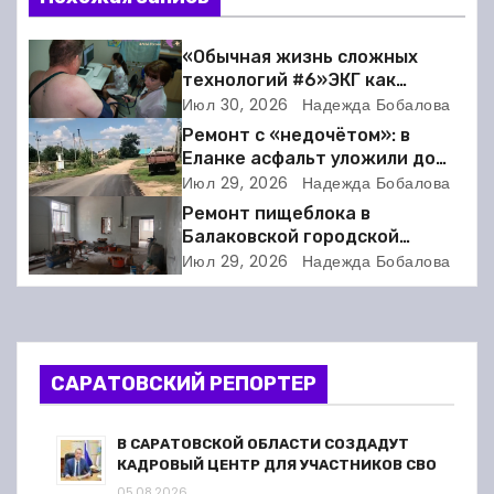
и
г
«Обычная жизнь сложных
технологий #6»ЭКГ как
а
искусство: когда ритм жизни
Июл 30, 2026
Надежда Бобалова
требует расшифровки
Ремонт с «недочётом»: в
ц
Еланке асфальт уложили до
школы, но не дошли 30 метров
Июл 29, 2026
Надежда Бобалова
и
Ремонт пищеблока в
я
Балаковской городской
клинической больнице
Июл 29, 2026
Надежда Бобалова
п
выходит на финишную прямую
о
з
САРАТОВСКИЙ РЕПОРТЕР
а
В САРАТОВСКОЙ ОБЛАСТИ СОЗДАДУТ
п
КАДРОВЫЙ ЦЕНТР ДЛЯ УЧАСТНИКОВ СВО
05.08.2026