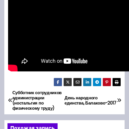
Субботник сотрудников
Н
администрации
День народного
(ностальгия по
единства, Балаково-2017
а
физическому труду)
в
Похожая запись