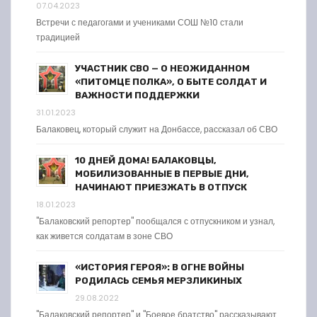
07.04.2023
Встречи с педагогами и учениками СОШ №10 стали
традицией
УЧАСТНИК СВО — О НЕОЖИДАННОМ
«ПИТОМЦЕ ПОЛКА», О БЫТЕ СОЛДАТ И
ВАЖНОСТИ ПОДДЕРЖКИ
31.01.2023
Балаковец, который служит на Донбассе, рассказал об СВО
10 ДНЕЙ ДОМА! БАЛАКОВЦЫ,
МОБИЛИЗОВАННЫЕ В ПЕРВЫЕ ДНИ,
НАЧИНАЮТ ПРИЕЗЖАТЬ В ОТПУСК
18.01.2023
"Балаковский репортер" пообщался с отпускником и узнал,
как живется солдатам в зоне СВО
«ИСТОРИЯ ГЕРОЯ»: В ОГНЕ ВОЙНЫ
РОДИЛАСЬ СЕМЬЯ МЕРЗЛИКИНЫХ
29.08.2022
"Балаковский репортер" и "Боевое братство" рассказывают