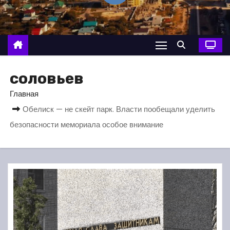
о
м
у
соловьев
Главная
Обелиск — не скейт парк. Власти пообещали уделить
безопасности мемориала особое внимание