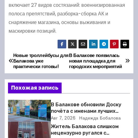
включает 27 видов состязаний: военнизированная
полоса препятствий, разборка-сборка АК и
снаряжение магазина, основы выживания и
маскировки позиций.
Новые троллейбусы для
В Балакове появилась
Н
Балакова уже
новая площадка для
практически готовы!
городских мероприятий
а
в
Похожая запись
и
В Балакове обновили Доску
г
почёта с именами лучших
спортсменов. Фото
Авг 7, 2026
Надежда Бобалова
а
Житель Балакова слишком
нецензурно ругался с
ц