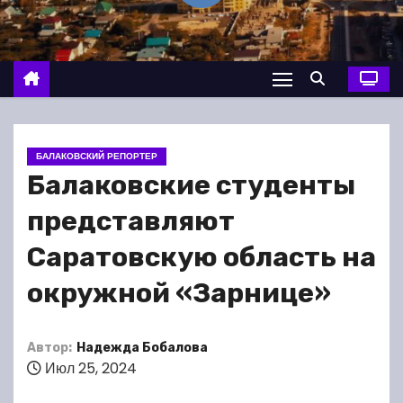
о
м
у
БАЛАКОВСКИЙ РЕПОРТЕР
Балаковские студенты
представляют
Саратовскую область на
окружной «Зарнице»
Автор:
Надежда Бобалова
Июл 25, 2024