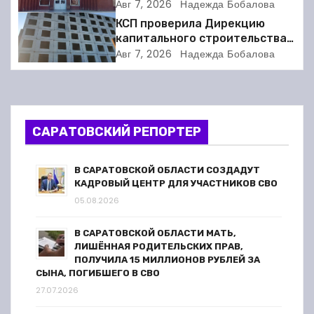
соседкой и получил двое суток
Авг 7, 2026
Надежда Бобалова
ареста
и
КСП проверила Дирекцию
капитального строительства в
я
Балакове и нашла множество
Авг 7, 2026
Надежда Бобалова
нарушений
п
о
САРАТОВСКИЙ РЕПОРТЕР
з
а
В САРАТОВСКОЙ ОБЛАСТИ СОЗДАДУТ
КАДРОВЫЙ ЦЕНТР ДЛЯ УЧАСТНИКОВ СВО
п
05.08.2026
и
В САРАТОВСКОЙ ОБЛАСТИ МАТЬ,
ЛИШЁННАЯ РОДИТЕЛЬСКИХ ПРАВ,
с
ПОЛУЧИЛА 15 МИЛЛИОНОВ РУБЛЕЙ ЗА
СЫНА, ПОГИБШЕГО В СВО
я
27.07.2026