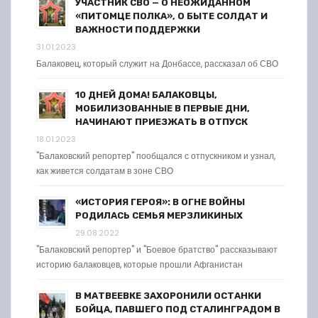
УЧАСТНИК СВО — О НЕОЖИДАННОМ
«ПИТОМЦЕ ПОЛКА», О БЫТЕ СОЛДАТ И
ВАЖНОСТИ ПОДДЕРЖКИ
31.01.2023
Балаковец, который служит на Донбассе, рассказал об СВО
10 ДНЕЙ ДОМА! БАЛАКОВЦЫ,
МОБИЛИЗОВАННЫЕ В ПЕРВЫЕ ДНИ,
НАЧИНАЮТ ПРИЕЗЖАТЬ В ОТПУСК
18.01.2023
"Балаковский репортер" пообщался с отпускником и узнал,
как живется солдатам в зоне СВО
«ИСТОРИЯ ГЕРОЯ»: В ОГНЕ ВОЙНЫ
РОДИЛАСЬ СЕМЬЯ МЕРЗЛИКИНЫХ
29.08.2022
"Балаковский репортер" и "Боевое братство" рассказывают
историю балаковцев, которые прошли Афганистан
В МАТВЕЕВКЕ ЗАХОРОНИЛИ ОСТАНКИ
БОЙЦА, ПАВШЕГО ПОД СТАЛИНГРАДОМ В