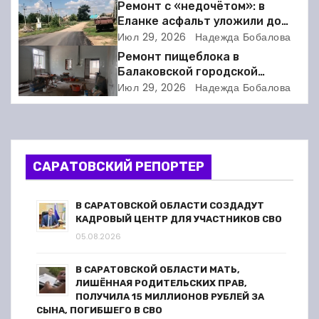
требует расшифровки
Ремонт с «недочётом»: в
Еланке асфальт уложили до
ц
школы, но не дошли 30 метров
Июл 29, 2026
Надежда Бобалова
и
Ремонт пищеблока в
Балаковской городской
я
клинической больнице
Июл 29, 2026
Надежда Бобалова
выходит на финишную прямую
п
о
САРАТОВСКИЙ РЕПОРТЕР
з
а
В САРАТОВСКОЙ ОБЛАСТИ СОЗДАДУТ
КАДРОВЫЙ ЦЕНТР ДЛЯ УЧАСТНИКОВ СВО
п
05.08.2026
и
В САРАТОВСКОЙ ОБЛАСТИ МАТЬ,
ЛИШЁННАЯ РОДИТЕЛЬСКИХ ПРАВ,
с
ПОЛУЧИЛА 15 МИЛЛИОНОВ РУБЛЕЙ ЗА
СЫНА, ПОГИБШЕГО В СВО