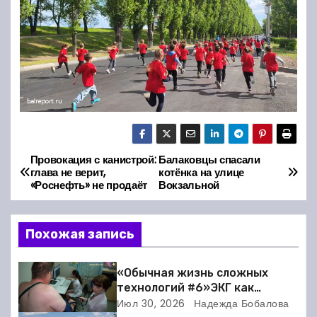
Провокация с канистрой:
Балаковцы спасали
Н
глава не верит,
котёнка на улице
«Роснефть» не продаёт
Вокзальной
а
в
Похожая запись
и
«Обычная жизнь сложных
г
технологий #6»ЭКГ как
искусство: когда ритм жизни
Июл 30, 2026
Надежда Бобалова
а