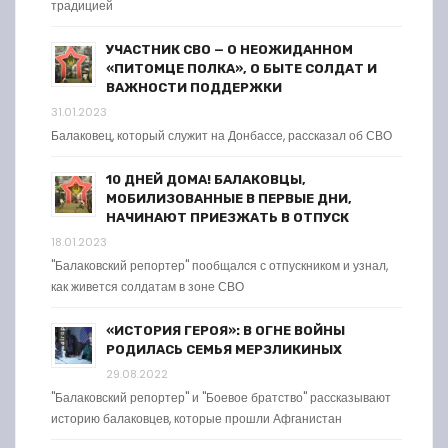
традицией
УЧАСТНИК СВО — О НЕОЖИДАННОМ
«ПИТОМЦЕ ПОЛКА», О БЫТЕ СОЛДАТ И
ВАЖНОСТИ ПОДДЕРЖКИ
31.01.2023
Балаковец, который служит на Донбассе, рассказал об СВО
10 ДНЕЙ ДОМА! БАЛАКОВЦЫ,
МОБИЛИЗОВАННЫЕ В ПЕРВЫЕ ДНИ,
НАЧИНАЮТ ПРИЕЗЖАТЬ В ОТПУСК
18.01.2023
"Балаковский репортер" пообщался с отпускником и узнал,
как живется солдатам в зоне СВО
«ИСТОРИЯ ГЕРОЯ»: В ОГНЕ ВОЙНЫ
РОДИЛАСЬ СЕМЬЯ МЕРЗЛИКИНЫХ
29.08.2022
"Балаковский репортер" и "Боевое братство" рассказывают
историю балаковцев, которые прошли Афганистан