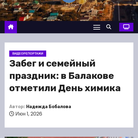
о
м
у
ВИДЕОРЕПОРТАЖИ
Забег и семейный
праздник: в Балакове
отметили День химика
Автор:
Надежда Бобалова
Июн 1, 2026