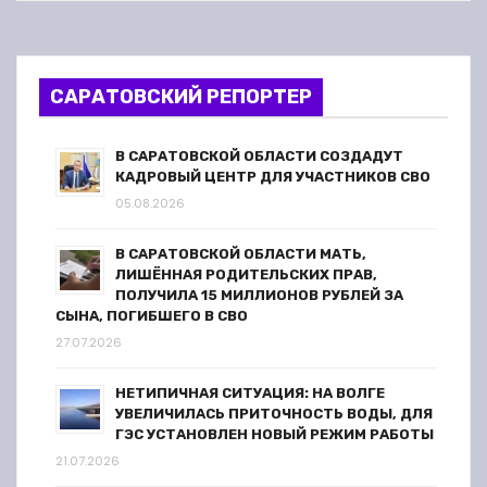
о
з
САРАТОВСКИЙ РЕПОРТЕР
а
п
В САРАТОВСКОЙ ОБЛАСТИ СОЗДАДУТ
КАДРОВЫЙ ЦЕНТР ДЛЯ УЧАСТНИКОВ СВО
и
05.08.2026
с
В САРАТОВСКОЙ ОБЛАСТИ МАТЬ,
ЛИШЁННАЯ РОДИТЕЛЬСКИХ ПРАВ,
я
ПОЛУЧИЛА 15 МИЛЛИОНОВ РУБЛЕЙ ЗА
СЫНА, ПОГИБШЕГО В СВО
м
27.07.2026
НЕТИПИЧНАЯ СИТУАЦИЯ: НА ВОЛГЕ
УВЕЛИЧИЛАСЬ ПРИТОЧНОСТЬ ВОДЫ, ДЛЯ
ГЭС УСТАНОВЛЕН НОВЫЙ РЕЖИМ РАБОТЫ
21.07.2026