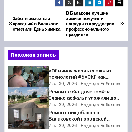
В Балакове лучшие
Н
Забег и семейный
химики получили
праздник: в Балакове
награды в преддверии
а
отметили День химика
профессионального
праздника
в
и
Похожая запись
г
«Обычная жизнь сложных
а
технологий #6»ЭКГ как
искусство: когда ритм жизни
Июл 30, 2026
Надежда Бобалова
ц
требует расшифровки
Ремонт с «недочётом»: в
Еланке асфальт уложили до
и
школы, но не дошли 30 метров
Июл 29, 2026
Надежда Бобалова
Ремонт пищеблока в
я
Балаковской городской
клинической больнице
п
Июл 29, 2026
Надежда Бобалова
выходит на финишную прямую