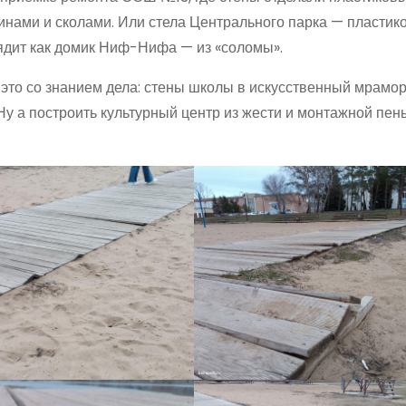
нами и сколами. Или стела Центрального парка — пластик
лядит как домик Ниф-Нифа — из «соломы».
то со знанием дела: стены школы в искусственный мрамор
. Ну а построить культурный центр из жести и монтажной пен