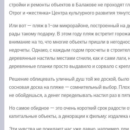
стройки и ремонты объектов в Балакове не проходят гла
Отрог и «жестянка» Центра культурного развития тянут
Или вот — пляж в 1-ом микрорайоне, построенный на де
рады такому подарку. В этом году пляж встретит горож
внимание на то, что многие объекты пришли в негоднос
недочеты. Однако, с каждым годом просчеты в строите
деревянные настилы местами сгнили, как и сами лаги, 
деревянные планки просто выдавило и сорвало с креп
Решение облицевать уличный душ той же доской, было п
сосновая доска на пляже — сомнительный выбор. Плохо 
не обойдешься, а денег переделывать настил раз в пять
Но самое обидное — это очень короткий срок радости о
капитальные объекты, а декорации к фильму: издалека 
Эти чувства не покидают нас уже давно, например, пр