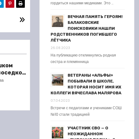
гордиться нашими медиками. Это …
ВЕЧНАЯ ПАМЯТЬ ГЕРОЯМ!
БАЛАКОВСКИЕ
ПОИСКОВИКИ НАШЛИ
РОДСТВЕННИКОВ ПОГИБШЕГО
ЛЁТЧИКА
26.08.2023
На публикацию откликнулись родная
сестра и племянница
шком
 соседкой
ВЕТЕРАНЫ «АЛЬФЫ»
ареста
ва
ПОБЫВАЛИ В ШКОЛЕ,
КОТОРАЯ НОСИТ ИМЯ ИХ
КОЛЛЕГИ ВЯЧЕСЛАВА МАЛЯРОВА
07.04.2023
Встречи с педагогами и учениками СОШ
№10 стали традицией
УЧАСТНИК СВО — О
НЕОЖИДАННОМ