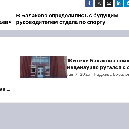
В Балакове определились с будущим
аев»
руководителем отдела по спорту
у
Житель Балакова сли
нецензурно ругался с
и получил двое суток 
Авг 7, 2026
Надежда Бобало
ва в
во