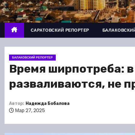
о
м
у
САРАТОВСКИЙ РЕПОРТЕР
БАЛАКОВСКИЙ
БАЛАКОВСКИЙ РЕПОРТЕР
Время ширпотреба: в
разваливаются, не п
Автор:
Надежда Бобалова
Мар 27, 2025