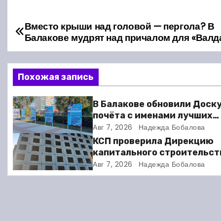
Вместо крыши над головой — пергола? В
Н
Балакове мудрят над причалом для «Валд
а
в
Похожая запись
и
В Балакове обновили Доск
г
почёта с именами лучших
спортсменов. Фото
Авг 7, 2026
Надежда Бобалова
а
КСП проверила Дирекцию
ц
капитального строительст
Балакове и нашла множест
Авг 7, 2026
Надежда Бобалова
и
нарушений
я
п