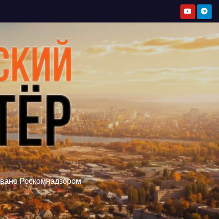
овано Роскомнадзором