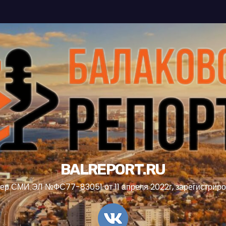
BALREPORT.RU
ер СМИ ЭЛ №ФС77-83051 от 11 апреля 2022г, зарегистрир