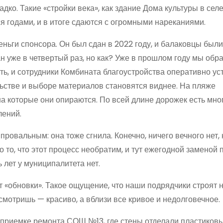
дко. Такие «стройки века», как здание Дома культуры в сел
ся годами, и в итоге сдаются с огромными нареканиями.
ньги спонсора. Он был сдан в 2022 году, и балаковцы были
ан уже в четвертый раз, но как? Уже в прошлом году мы обр
ть, и сотрудники Комбината благоустройства оперативно ус
льстве и выборе материалов становятся виднее. На пляже
на которые они опираются. По всей длине дорожек есть мног
лений.
ровальным: она тоже сгнила. Конечно, ничего вечного нет, 
то, что этот процесс необратим, и тут ежегодной заменой 
 лет у муниципалитета нет.
т «обновки». Такое ощущение, что наши подрядчики строят 
смотришь — красиво, а вблизи все кривое и недолговечное.
и приемке ремонта СОШ №13, где стены отделали пластиков