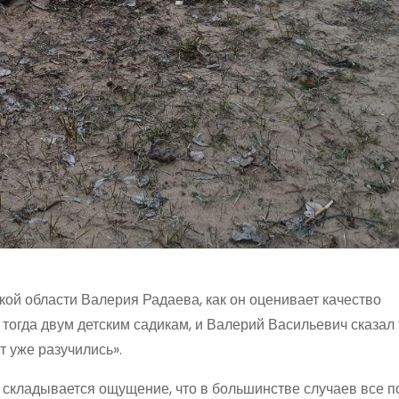
й области Валерия Радаева, как он оценивает качество
огда двум детским садикам, и Валерий Васильевич сказал
т уже разучились».
 складывается ощущение, что в большинстве случаев все 