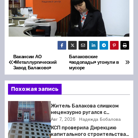
Вакансии АО
Балаковские
Н
«Металлургический
«водопады» утонули в
Завод Балаково»
мусоре
а
в
Похожая запись
и
Житель Балакова слишком
г
нецензурно ругался с
соседкой и получил двое суток
Авг 7, 2026
Надежда Бобалова
а
ареста
КСП проверила Дирекцию
капитального строительства в
ц