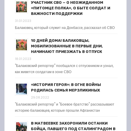
УЧАСТНИК СВО — О НЕОЖИДАННОМ
«ПИТОМЦЕ ПОЛКА», О БЫТЕ СОЛДАТ И
ВАЖНОСТИ ПОДДЕРЖКИ
31.01.2023
Балаковец, который служит на Донбассе, рассказал об СВО
10 ДНЕЙ ДОМА! БАЛАКОВЦЫ,
МОБИЛИЗОВАННЫЕ В ПЕРВЫЕ ДНИ,
НАЧИНАЮТ ПРИЕЗЖАТЬ В ОТПУСК
18.01.2023
"Балаковский репортер" пообщался с отпускником и узнал,
как живется солдатам в зоне СВО
«ИСТОРИЯ ГЕРОЯ»: В ОГНЕ ВОЙНЫ
РОДИЛАСЬ СЕМЬЯ МЕРЗЛИКИНЫХ
29.08.2022
"Балаковский репортер" и "Боевое братство" рассказывают
историю балаковцев, которые прошли Афганистан
В МАТВЕЕВКЕ ЗАХОРОНИЛИ ОСТАНКИ
БОЙЦА, ПАВШЕГО ПОД СТАЛИНГРАДОМ В