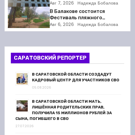
Балакове и нашла множество
Авг 7, 2026
Надежда Бобалова
нарушений
и
В Балакове состоится
Фестиваль пляжного
я
волейбола
Авг 6, 2026
Надежда Бобалова
п
о
САРАТОВСКИЙ РЕПОРТЕР
з
а
В САРАТОВСКОЙ ОБЛАСТИ СОЗДАДУТ
КАДРОВЫЙ ЦЕНТР ДЛЯ УЧАСТНИКОВ СВО
п
05.08.2026
и
В САРАТОВСКОЙ ОБЛАСТИ МАТЬ,
ЛИШЁННАЯ РОДИТЕЛЬСКИХ ПРАВ,
с
ПОЛУЧИЛА 15 МИЛЛИОНОВ РУБЛЕЙ ЗА
СЫНА, ПОГИБШЕГО В СВО
я
27.07.2026