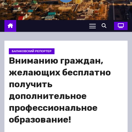
о
м
у
БАЛАКОВСКИЙ РЕПОРТЕР
Вниманию граждан,
желающих бесплатно
получить
дополнительное
профессиональное
образование!