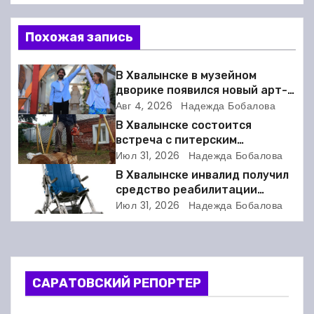
в
Похожая запись
и
г
В Хвалынске в музейном
дворике появился новый арт-
а
объект
Авг 4, 2026
Надежда Бобалова
В Хвалынске состоится
ц
встреча с питерским
скульптором Виктором
Июл 31, 2026
Надежда Бобалова
и
Грачёвым
В Хвалынске инвалид получил
я
средство реабилитации
только после суда
Июл 31, 2026
Надежда Бобалова
п
о
з
САРАТОВСКИЙ РЕПОРТЕР
а