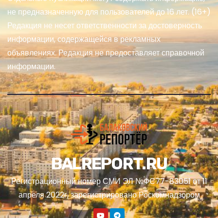
не предназначенную для пользователей до 16 лет. (16+)
Редакция не несет ответственности за достоверность
информации, содержащейся в рекламных
объявлениях. Редакция не предоставляет справочной
информации.
BALREPORT.RU
Регистрационный номер СМИ ЭЛ №ФС77-83051 от 11
апреля 2022г, зарегистрировано Роскомнадзором