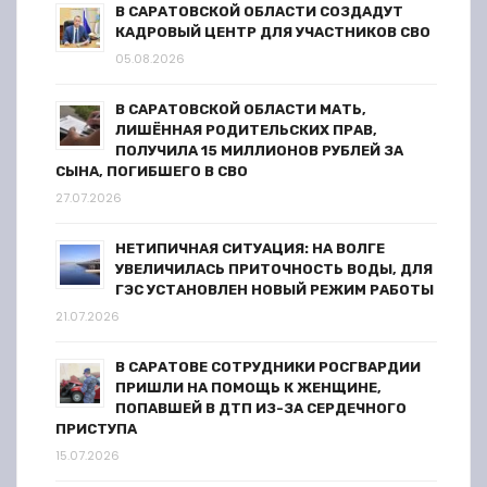
В САРАТОВСКОЙ ОБЛАСТИ СОЗДАДУТ
п
КАДРОВЫЙ ЦЕНТР ДЛЯ УЧАСТНИКОВ СВО
05.08.2026
и
В САРАТОВСКОЙ ОБЛАСТИ МАТЬ,
с
ЛИШЁННАЯ РОДИТЕЛЬСКИХ ПРАВ,
ПОЛУЧИЛА 15 МИЛЛИОНОВ РУБЛЕЙ ЗА
я
СЫНА, ПОГИБШЕГО В СВО
27.07.2026
м
НЕТИПИЧНАЯ СИТУАЦИЯ: НА ВОЛГЕ
УВЕЛИЧИЛАСЬ ПРИТОЧНОСТЬ ВОДЫ, ДЛЯ
ГЭС УСТАНОВЛЕН НОВЫЙ РЕЖИМ РАБОТЫ
21.07.2026
В САРАТОВЕ СОТРУДНИКИ РОСГВАРДИИ
ПРИШЛИ НА ПОМОЩЬ К ЖЕНЩИНЕ,
ПОПАВШЕЙ В ДТП ИЗ-ЗА СЕРДЕЧНОГО
ПРИСТУПА
15.07.2026