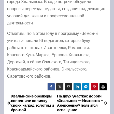
города Хвалынска. В ходе встречи обсудили
вопросы переезда педагога, создания надлежащих
условий для жизни и профессиональной
деятельности.
Отметим, что в этом году в программу «Земский
учитель» попали 16 педагогов, которые будут
работать в школах Ивантеевки, Романовки,
Красного Кута, Маркса, Ершова, Хвалынска,
Дергачей, в сёлах Озинского, Татищевского,
Красноармейского районов, Энгельсского,
Саратовского районов.
Хвалынские брейкеры
На двух участках дороги
Н
пополнили копилку
«Хвалынск — Ивановка –
своих наград золотом и
Алексеевка» появится
а
бронзой
освещение