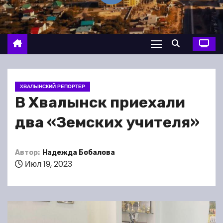
о
м
у
ХВАЛЫНСКИЙ РЕПОРТЕР
В Хвалынск приехали
два «Земских учителя»
Автор:
Надежда Бобалова
Июл 19, 2023