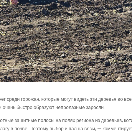
ет среди горожан, которые могут видеть эти деревья во все
ни очень быстро образуют непролазные заросли.
лотные защитные полосы на полях региона из деревьев, ко
лагу в почве. Поэтому выбор и пал на вязы, — комментируе