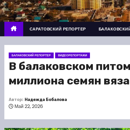
о
м
у
САРАТОВСКИЙ РЕПОРТЕР
БАЛАКОВСКИЙ
БАЛАКОВСКИЙ РЕПОРТЕР
ВИДЕОРЕПОРТАЖИ
В балаковском питом
миллиона семян вяза
Автор:
Надежда Бобалова
Май 22, 2026