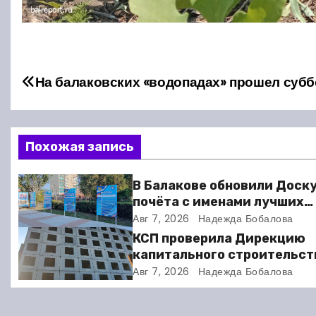
Н
На балаковских «водопадах» прошел субб
а
в
Похожая запись
и
В Балакове обновили Доск
г
почёта с именами лучших
спортсменов. Фото
Авг 7, 2026
Надежда Бобалова
а
КСП проверила Дирекцию
ц
капитального строительст
Балакове и нашла множест
Авг 7, 2026
Надежда Бобалова
и
нарушений