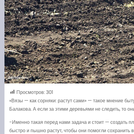
Просмотров:
301
«Вязы — как сорняки: растут сами» — такое мнение быту
Балакова. А если за этими деревьями не следить, то о
-Именно такая перед нами задача и стоит — создать п
быстро и пышно растут, чтобы они помогли сохранить в