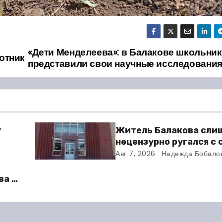
«Дети Менделеева»: в Балакове школьни
отник
представили свои научные исследовани
у
Житель Балакова сли
нецензурно ругался с
и получил двое суток 
Авг 7, 2026
Надежда Бобало
ва в
во