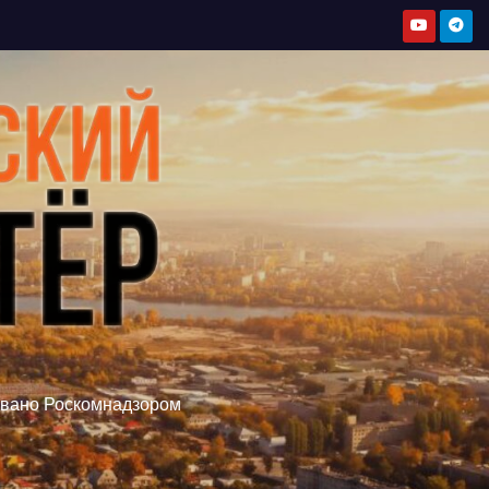
овано Роскомнадзором