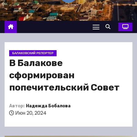
о
м
у
БАЛАКОВСКИЙ РЕПОРТЕР
В Балакове
сформирован
попечительский Совет
Автор:
Надежда Бобалова
Июн 20, 2024