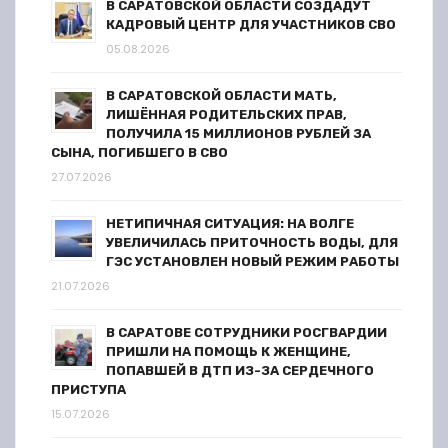
В САРАТОВСКОЙ ОБЛАСТИ СОЗДАДУТ
п
КАДРОВЫЙ ЦЕНТР ДЛЯ УЧАСТНИКОВ СВО
05.08.2026
и
В САРАТОВСКОЙ ОБЛАСТИ МАТЬ,
с
ЛИШЁННАЯ РОДИТЕЛЬСКИХ ПРАВ,
ПОЛУЧИЛА 15 МИЛЛИОНОВ РУБЛЕЙ ЗА
я
СЫНА, ПОГИБШЕГО В СВО
27.07.2026
м
НЕТИПИЧНАЯ СИТУАЦИЯ: НА ВОЛГЕ
УВЕЛИЧИЛАСЬ ПРИТОЧНОСТЬ ВОДЫ, ДЛЯ
ГЭС УСТАНОВЛЕН НОВЫЙ РЕЖИМ РАБОТЫ
21.07.2026
В САРАТОВЕ СОТРУДНИКИ РОСГВАРДИИ
ПРИШЛИ НА ПОМОЩЬ К ЖЕНЩИНЕ,
ПОПАВШЕЙ В ДТП ИЗ-ЗА СЕРДЕЧНОГО
ПРИСТУПА
15.07.2026