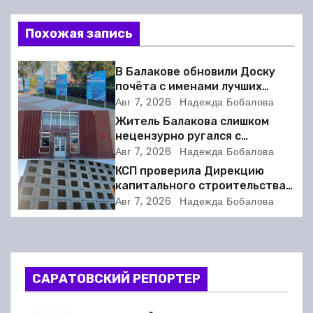
в
Похожая запись
и
г
В Балакове обновили Доску
почёта с именами лучших
а
спортсменов. Фото
Авг 7, 2026
Надежда Бобалова
Житель Балакова слишком
ц
нецензурно ругался с
соседкой и получил двое суток
Авг 7, 2026
Надежда Бобалова
и
ареста
КСП проверила Дирекцию
я
капитального строительства в
Балакове и нашла множество
Авг 7, 2026
Надежда Бобалова
п
нарушений
о
з
САРАТОВСКИЙ РЕПОРТЕР
а