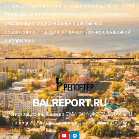
не предназначенную для пользователей до 16 лет. (16+)
Редакция не несет ответственности за достоверность
информации, содержащейся в рекламных
объявлениях. Редакция не предоставляет справочной
информации.
BALREPORT.RU
Регистрационный номер СМИ ЭЛ №ФС77-83051 от 11
апреля 2022г, зарегистрировано Роскомнадзором