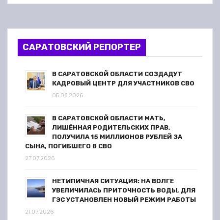
материально-техническую
п
базу
о
САРАТОВСКИЙ РЕПОРТЕР
з
а
В САРАТОВСКОЙ ОБЛАСТИ СОЗДАДУТ
КАДРОВЫЙ ЦЕНТР ДЛЯ УЧАСТНИКОВ СВО
п
05.08.2026
и
В САРАТОВСКОЙ ОБЛАСТИ МАТЬ,
ЛИШЁННАЯ РОДИТЕЛЬСКИХ ПРАВ,
с
ПОЛУЧИЛА 15 МИЛЛИОНОВ РУБЛЕЙ ЗА
СЫНА, ПОГИБШЕГО В СВО
я
27.07.2026
м
НЕТИПИЧНАЯ СИТУАЦИЯ: НА ВОЛГЕ
УВЕЛИЧИЛАСЬ ПРИТОЧНОСТЬ ВОДЫ, ДЛЯ
ГЭС УСТАНОВЛЕН НОВЫЙ РЕЖИМ РАБОТЫ
21.07.2026