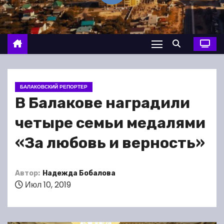
о
м
у
БАЛАКОВСКИЙ РЕПОРТЕР
В Балакове наградили
четыре семьи медалями
«За любовь и верность»
Автор:
Надежда Бобалова
Июл 10, 2019