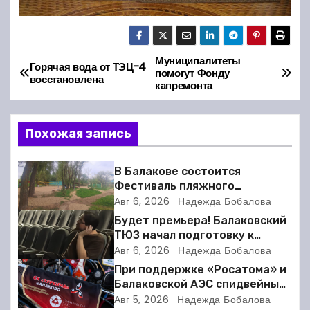
Муниципалитеты
Н
Горячая вода от ТЭЦ-4
помогут Фонду
восстановлена
капремонта
а
в
Похожая запись
и
В Балакове состоится
г
Фестиваль пляжного
волейбола
Авг 6, 2026
Надежда Бобалова
а
Будет премьера! Балаковский
ТЮЗ начал подготовку к
ц
новому театральному сезону
Авг 6, 2026
Надежда Бобалова
и
При поддержке «Росатома» и
Балаковской АЭС спидвейный
я
клуб «Турбина» обновил
Авг 5, 2026
Надежда Бобалова