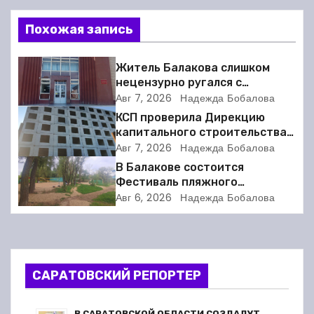
и
Похожая запись
г
Житель Балакова слишком
а
нецензурно ругался с
соседкой и получил двое суток
Авг 7, 2026
Надежда Бобалова
ц
ареста
КСП проверила Дирекцию
капитального строительства в
и
Балакове и нашла множество
Авг 7, 2026
Надежда Бобалова
нарушений
В Балакове состоится
я
Фестиваль пляжного
волейбола
п
Авг 6, 2026
Надежда Бобалова
о
з
САРАТОВСКИЙ РЕПОРТЕР
а
В САРАТОВСКОЙ ОБЛАСТИ СОЗДАДУТ