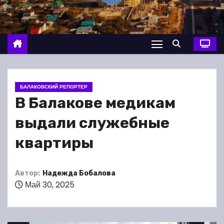
о
м
у
БАЛАКОВСКИЙ РЕПОРТЕР
В Балакове медикам
выдали служебные
квартиры
Автор:
Надежда Бобалова
Май 30, 2025