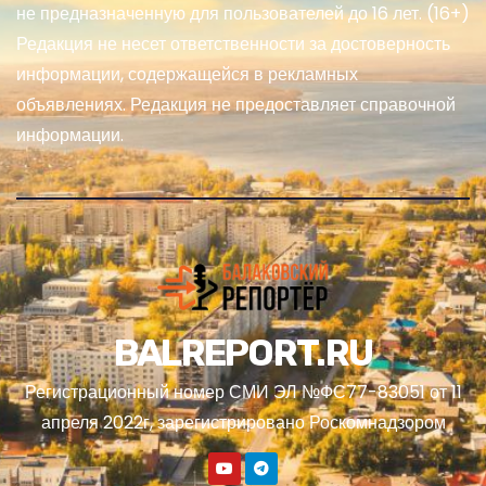
не предназначенную для пользователей до 16 лет. (16+)
Редакция не несет ответственности за достоверность
информации, содержащейся в рекламных
объявлениях. Редакция не предоставляет справочной
информации.
BALREPORT.RU
Регистрационный номер СМИ ЭЛ №ФС77-83051 от 11
апреля 2022г, зарегистрировано Роскомнадзором