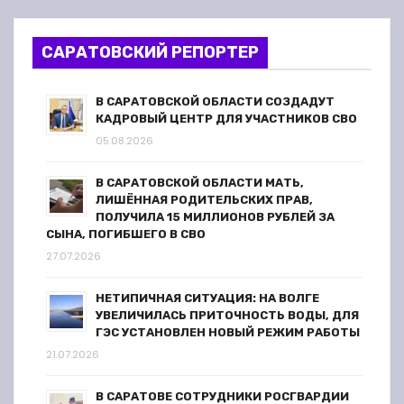
о
з
САРАТОВСКИЙ РЕПОРТЕР
а
В САРАТОВСКОЙ ОБЛАСТИ СОЗДАДУТ
п
КАДРОВЫЙ ЦЕНТР ДЛЯ УЧАСТНИКОВ СВО
05.08.2026
и
В САРАТОВСКОЙ ОБЛАСТИ МАТЬ,
с
ЛИШЁННАЯ РОДИТЕЛЬСКИХ ПРАВ,
ПОЛУЧИЛА 15 МИЛЛИОНОВ РУБЛЕЙ ЗА
я
СЫНА, ПОГИБШЕГО В СВО
27.07.2026
м
НЕТИПИЧНАЯ СИТУАЦИЯ: НА ВОЛГЕ
УВЕЛИЧИЛАСЬ ПРИТОЧНОСТЬ ВОДЫ, ДЛЯ
ГЭС УСТАНОВЛЕН НОВЫЙ РЕЖИМ РАБОТЫ
21.07.2026
В САРАТОВЕ СОТРУДНИКИ РОСГВАРДИИ