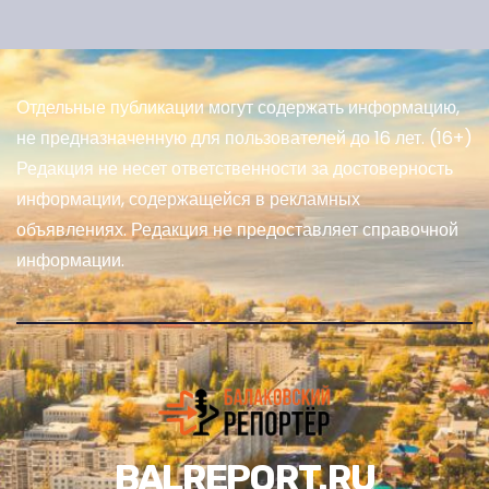
Отдельные публикации могут содержать информацию,
не предназначенную для пользователей до 16 лет. (16+)
Редакция не несет ответственности за достоверность
информации, содержащейся в рекламных
объявлениях. Редакция не предоставляет справочной
информации.
BALREPORT.RU