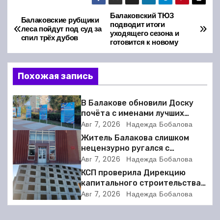
Балаковский ТЮЗ
Н
Балаковские рубщики
подводит итоги
леса пойдут под суд за
уходящего сезона и
а
спил трёх дубов
готовится к новому
в
Похожая запись
и
г
В Балакове обновили Доску
почёта с именами лучших
а
спортсменов. Фото
Авг 7, 2026
Надежда Бобалова
Житель Балакова слишком
ц
нецензурно ругался с
соседкой и получил двое суток
Авг 7, 2026
Надежда Бобалова
и
ареста
КСП проверила Дирекцию
я
капитального строительства в
Балакове и нашла множество
Авг 7, 2026
Надежда Бобалова
п
нарушений