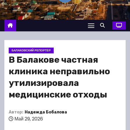
о
м
у
БАЛАКОВСКИЙ РЕПОРТЕР
В Балакове частная
клиника неправильно
утилизировала
медицинские отходы
Автор:
Надежда Бобалова
Май 29, 2026