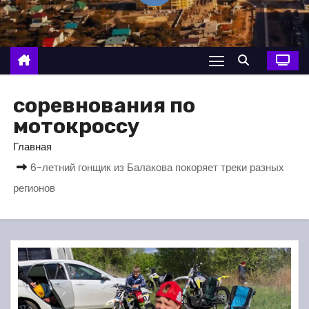
о
м
у
соревнования по
мотокроссу
Главная
6-летний гонщик из Балакова покоряет треки разных
регионов