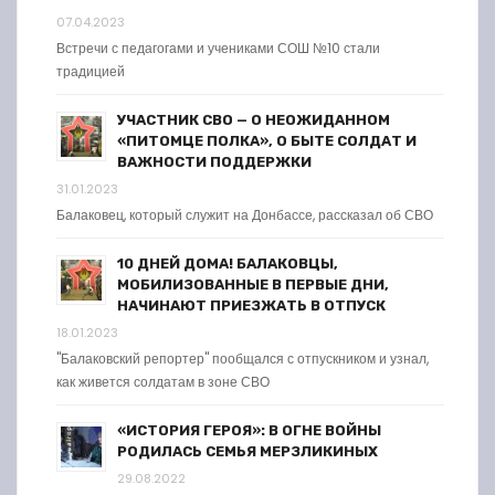
07.04.2023
Встречи с педагогами и учениками СОШ №10 стали
традицией
УЧАСТНИК СВО — О НЕОЖИДАННОМ
«ПИТОМЦЕ ПОЛКА», О БЫТЕ СОЛДАТ И
ВАЖНОСТИ ПОДДЕРЖКИ
31.01.2023
Балаковец, который служит на Донбассе, рассказал об СВО
10 ДНЕЙ ДОМА! БАЛАКОВЦЫ,
МОБИЛИЗОВАННЫЕ В ПЕРВЫЕ ДНИ,
НАЧИНАЮТ ПРИЕЗЖАТЬ В ОТПУСК
18.01.2023
"Балаковский репортер" пообщался с отпускником и узнал,
как живется солдатам в зоне СВО
«ИСТОРИЯ ГЕРОЯ»: В ОГНЕ ВОЙНЫ
РОДИЛАСЬ СЕМЬЯ МЕРЗЛИКИНЫХ
29.08.2022