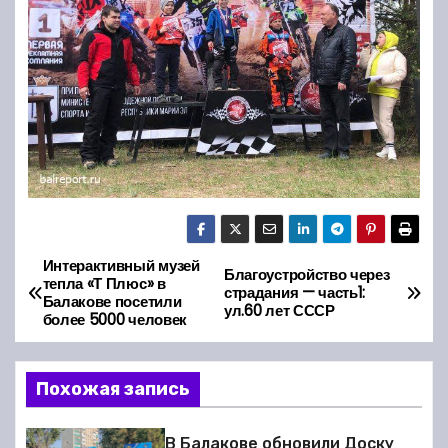
Интерактивный музей
Н
Благоустройство через
тепла «Т Плюс» в
страдания — часть1:
Балакове посетили
а
ул.60 лет СССР
более 5000 человек
в
Похожая запись
и
г
В Балакове обновили Доску