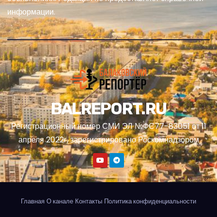
информации.
BALREPORT.RU
Регистрационный номер СМИ ЭЛ №ФС77-83051 от 11
апреля 2022г, зарегистрировано Роскомнадзором
Главная
О канале
Контакты
Политика конфиденциальности