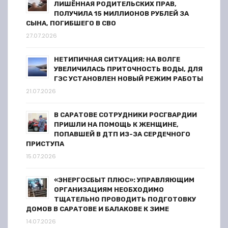
с
ЛИШЁННАЯ РОДИТЕЛЬСКИХ ПРАВ,
ПОЛУЧИЛА 15 МИЛЛИОНОВ РУБЛЕЙ ЗА
я
СЫНА, ПОГИБШЕГО В СВО
27.07.2026
м
НЕТИПИЧНАЯ СИТУАЦИЯ: НА ВОЛГЕ
УВЕЛИЧИЛАСЬ ПРИТОЧНОСТЬ ВОДЫ, ДЛЯ
ГЭС УСТАНОВЛЕН НОВЫЙ РЕЖИМ РАБОТЫ
21.07.2026
В САРАТОВЕ СОТРУДНИКИ РОСГВАРДИИ
ПРИШЛИ НА ПОМОЩЬ К ЖЕНЩИНЕ,
ПОПАВШЕЙ В ДТП ИЗ-ЗА СЕРДЕЧНОГО
ПРИСТУПА
15.07.2026
«ЭНЕРГОСБЫТ ПЛЮС»: УПРАВЛЯЮЩИМ
ОРГАНИЗАЦИЯМ НЕОБХОДИМО
ТЩАТЕЛЬНО ПРОВОДИТЬ ПОДГОТОВКУ
ДОМОВ В САРАТОВЕ И БАЛАКОВЕ К ЗИМЕ
14.07.2026