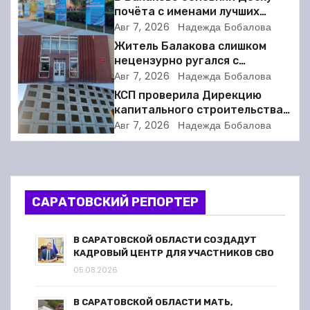
почёта с именами лучших
а
спортсменов. Фото
Авг 7, 2026
Надежда Бобалова
Житель Балакова слишком
ц
нецензурно ругался с
соседкой и получил двое суток
Авг 7, 2026
Надежда Бобалова
и
ареста
КСП проверила Дирекцию
я
капитального строительства в
Балакове и нашла множество
Авг 7, 2026
Надежда Бобалова
п
нарушений
о
з
САРАТОВСКИЙ РЕПОРТЕР
а
В САРАТОВСКОЙ ОБЛАСТИ СОЗДАДУТ
п
КАДРОВЫЙ ЦЕНТР ДЛЯ УЧАСТНИКОВ СВО
05.08.2026
и
В САРАТОВСКОЙ ОБЛАСТИ МАТЬ,