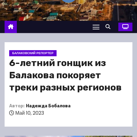
о
м
у
БАЛАКОВСКИЙ РЕПОРТЕР
6-летний гонщик из
Балакова покоряет
треки разных регионов
Автор:
Надежда Бобалова
Май 10, 2023