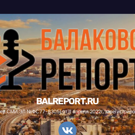
BALREPORT.RU
ер СМИ ЭЛ №ФС77-83051 от 11 апреля 2022г, зарегистрир