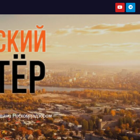
овано Роскомнадзором