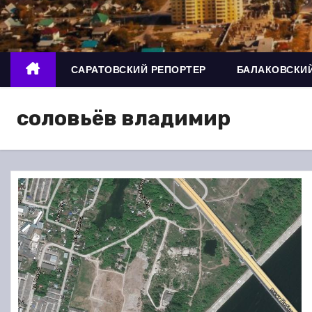
о
м
у
САРАТОВСКИЙ РЕПОРТЕР
БАЛАКОВСКИЙ
соловьёв владимир