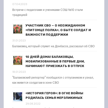
07.04.2023
Встречи с педагогами и учениками СОШ №10 стали
традицией
УЧАСТНИК СВО — О НЕОЖИДАННОМ
«ПИТОМЦЕ ПОЛКА», О БЫТЕ СОЛДАТ И
ВАЖНОСТИ ПОДДЕРЖКИ
31.01.2023
Балаковец, который служит на Донбассе, рассказал об СВО
10 ДНЕЙ ДОМА! БАЛАКОВЦЫ,
МОБИЛИЗОВАННЫЕ В ПЕРВЫЕ ДНИ,
НАЧИНАЮТ ПРИЕЗЖАТЬ В ОТПУСК
18.01.2023
"Балаковский репортер" пообщался с отпускником и узнал,
как живется солдатам в зоне СВО
«ИСТОРИЯ ГЕРОЯ»: В ОГНЕ ВОЙНЫ
РОДИЛАСЬ СЕМЬЯ МЕРЗЛИКИНЫХ
29.08.2022