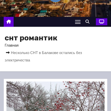
о
м
у
снт романтик
Главная
Несколько СНТ в Балакове остались без
электричества