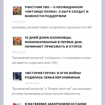
УЧАСТНИК СВО — О НЕОЖИДАННОМ
«ПИТОМЦЕ ПОЛКА», О БЫТЕ СОЛДАТ И
ВАЖНОСТИ ПОДДЕРЖКИ
31.01.2023
Балаковец, который служит на Донбассе, рассказал об СВО
10 ДНЕЙ ДОМА! БАЛАКОВЦЫ,
МОБИЛИЗОВАННЫЕ В ПЕРВЫЕ ДНИ,
НАЧИНАЮТ ПРИЕЗЖАТЬ В ОТПУСК
18.01.2023
"Балаковский репортер" пообщался с отпускником и узнал,
как живется солдатам в зоне СВО
«ИСТОРИЯ ГЕРОЯ»: В ОГНЕ ВОЙНЫ
РОДИЛАСЬ СЕМЬЯ МЕРЗЛИКИНЫХ
29.08.2022
"Балаковский репортер" и "Боевое братство" рассказывают
историю балаковцев, которые прошли Афганистан
В МАТВЕЕВКЕ ЗАХОРОНИЛИ ОСТАНКИ