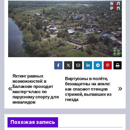
Яхтинг равных
Н
Виртуозны в полёте,
возможностей: в
беззащитны на земле:
Балакове проходит
а
как спасают птенцов
мастер-класс по
стрижей, выпавших из
парусному спорту для
гнезда
в
инвалидов
и
Похожая запись
г