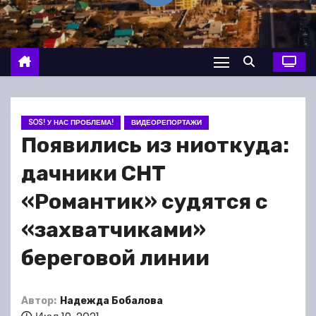
о
м
у
SOS! У НАС ПРОБЛЕМА!
ВИДЕОРЕПОРТАЖИ
Появились из ниоткуда:
дачники СНТ
«Романтик» судятся с
«захватчиками»
береговой линии
Автор:
Надежда Бобалова