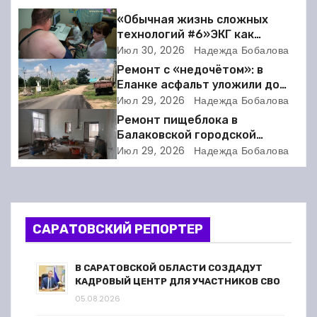
а
«Обычная жизнь сложных
технологий #6»ЭКГ как
ц
искусство: когда ритм жизни
Июл 30, 2026
Надежда Бобалова
требует расшифровки
Ремонт с «недочётом»: в
и
Еланке асфальт уложили до
школы, но не дошли 30 метров
Июл 29, 2026
Надежда Бобалова
я
Ремонт пищеблока в
Балаковской городской
п
клинической больнице
Июл 29, 2026
Надежда Бобалова
выходит на финишную прямую
о
з
а
САРАТОВСКИЙ РЕПОРТЕР
п
В САРАТОВСКОЙ ОБЛАСТИ СОЗДАДУТ
КАДРОВЫЙ ЦЕНТР ДЛЯ УЧАСТНИКОВ СВО
и
05.08.2026