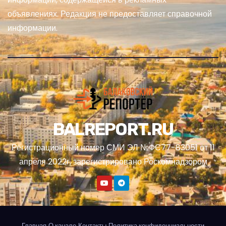
объявлениях. Редакция не предоставляет справочной
информации.
BALREPORT.RU
Регистрационный номер СМИ ЭЛ №ФС77-83051 от 11
апреля 2022г, зарегистрировано Роскомнадзором
Главная
О канале
Контакты
Политика конфиденциальности