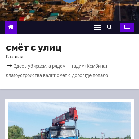
о
м
у
смёт с улиц
Главная
Здесь убираем, а рядом — гадим! Комбинат
благоустройства валит смёт с дорог где попало