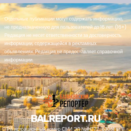
Отдельные публикации могут содержать информацию,
не предназначенную для пользователей до 16 лет. (16+)
Редакция не несет ответственности за достоверность
информации, содержащейся в рекламных
объявлениях. Редакция не предоставляет справочной
информации.
BALREPORT.RU
Регистрационный номер СМИ ЭЛ №ФС77-83051 от 11