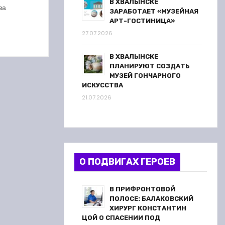
В ХВАЛЫНСКЕ
ареста
ва
ЗАРАБОТАЕТ «МУЗЕЙНАЯ
АРТ-ГОСТИНИЦА»
27.07.2026
В ХВАЛЫНСКЕ
ПЛАНИРУЮТ СОЗДАТЬ
МУЗЕЙ ГОНЧАРНОГО
ИСКУССТВА
21.07.2026
О ПОДВИГАХ ГЕРОЕВ
В ПРИФРОНТОВОЙ
ПОЛОСЕ: БАЛАКОВСКИЙ
ХИРУРГ КОНСТАНТИН
ЦОЙ О СПАСЕНИИ ПОД