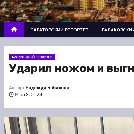
о
м
у
САРАТОВСКИЙ РЕПОРТЕР
БАЛАКОВСКИЙ
БАЛАКОВСКИЙ РЕПОРТЕР
Ударил ножом и выгн
Автор:
Надежда Бобалова
Июл 3, 2024