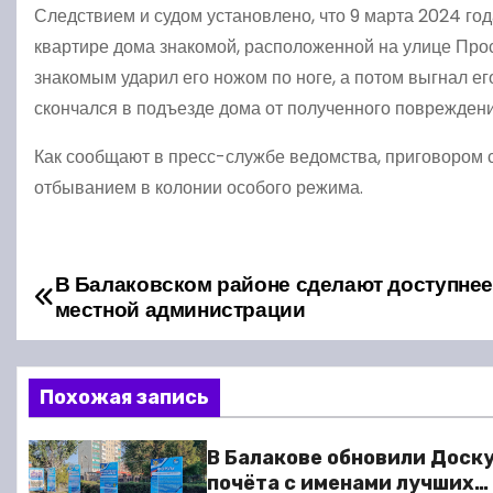
Следствием и судом установлено, что 9 марта 2024 го
квартире дома знакомой, расположенной на улице Прос
знакомым ударил его ножом по ноге, а потом выгнал е
скончался в подъезде дома от полученного повреждени
Как сообщают в пресс-службе ведомства, приговором с
отбыванием в колонии особого режима.
В Балаковском районе сделают доступнее
Н
местной администрации
а
в
Похожая запись
и
В Балакове обновили Доск
г
почёта с именами лучших