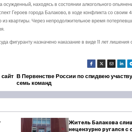
да осужденный, находясь в состоянии алкогольного опьянен
пект Героев города Балаково, в ходе конфликта со своим 
го из квартиры. Через непродолжительное время потерпевш
я.
уда фигуранту назначено наказание в виде 11 лет лишения 
 сайт
В Первенстве России по спидвею участв
семь команд
у
Житель Балакова сли
нецензурно ругался с