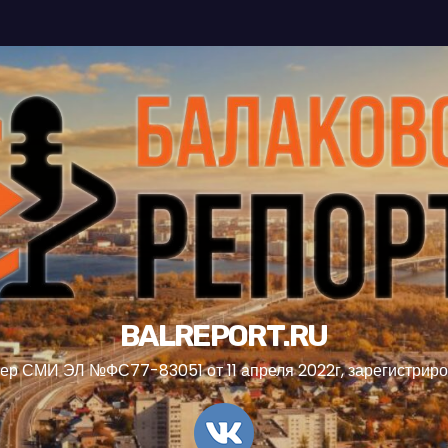
BALREPORT.RU
ер СМИ ЭЛ №ФС77-83051 от 11 апреля 2022г, зарегистрир