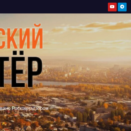
овано Роскомнадзором