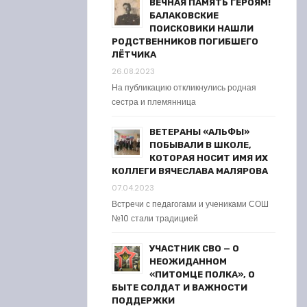
ВЕЧНАЯ ПАМЯТЬ ГЕРОЯМ!
БАЛАКОВСКИЕ
ПОИСКОВИКИ НАШЛИ
РОДСТВЕННИКОВ ПОГИБШЕГО
ЛЁТЧИКА
26.08.2023
На публикацию откликнулись родная
сестра и племянница
ВЕТЕРАНЫ «АЛЬФЫ»
ПОБЫВАЛИ В ШКОЛЕ,
КОТОРАЯ НОСИТ ИМЯ ИХ
КОЛЛЕГИ ВЯЧЕСЛАВА МАЛЯРОВА
07.04.2023
Встречи с педагогами и учениками СОШ
№10 стали традицией
УЧАСТНИК СВО — О
НЕОЖИДАННОМ
«ПИТОМЦЕ ПОЛКА», О
БЫТЕ СОЛДАТ И ВАЖНОСТИ
ПОДДЕРЖКИ