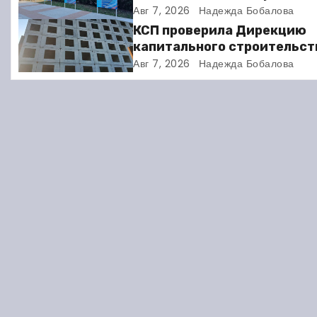
спортсменов. Фото
Авг 7, 2026
Надежда Бобалова
а
КСП проверила Дирекцию
ц
капитального строительст
Балакове и нашла множест
Авг 7, 2026
Надежда Бобалова
и
нарушений
я
п
о
з
а
п
и