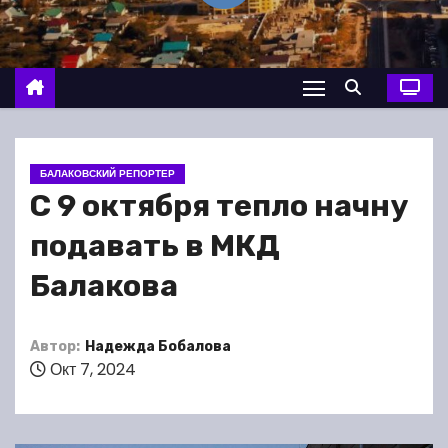
о
м
у
БАЛАКОВСКИЙ РЕПОРТЕР
С 9 октября тепло начну
подавать в МКД
Балакова
Автор:
Надежда Бобалова
Окт 7, 2024