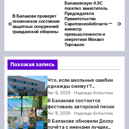
Балаковскую АЭС
Н
посетил заместитель
Председателя
а
В Балакове проверят
Правительства
техническое состояние
Саратовскойобласти —
защитных сооружений
в
министр
гражданской обороны
промышленности и
энергетики Михаил
и
Торгашин
г
Похожая запись
а
ц
Что, если школьные ошибки
однажды оживут?
и
Балаковский ТЮЗ готовит
Авг 9, 2026
Надежда Бобалова
премьеру
я
В Балакове состоится
фестиваль авторской песни
п
Авг 8, 2026
Надежда Бобалова
В Балакове обновили Доску
о
почёта с именами лучших