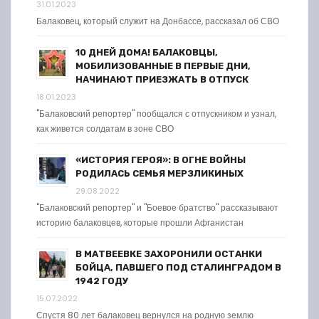
31.01.2023
Балаковец, который служит на Донбассе, рассказал об СВО
10 ДНЕЙ ДОМА! БАЛАКОВЦЫ,
МОБИЛИЗОВАННЫЕ В ПЕРВЫЕ ДНИ,
НАЧИНАЮТ ПРИЕЗЖАТЬ В ОТПУСК
18.01.2023
"Балаковский репортер" пообщался с отпускником и узнал,
как живется солдатам в зоне СВО
«ИСТОРИЯ ГЕРОЯ»: В ОГНЕ ВОЙНЫ
РОДИЛАСЬ СЕМЬЯ МЕРЗЛИКИНЫХ
29.08.2022
"Балаковский репортер" и "Боевое братство" рассказывают
историю балаковцев, которые прошли Афганистан
В МАТВЕЕВКЕ ЗАХОРОНИЛИ ОСТАНКИ
БОЙЦА, ПАВШЕГО ПОД СТАЛИНГРАДОМ В
1942 ГОДУ
15.07.2022
Спустя 80 лет балаковец вернулся на родную землю