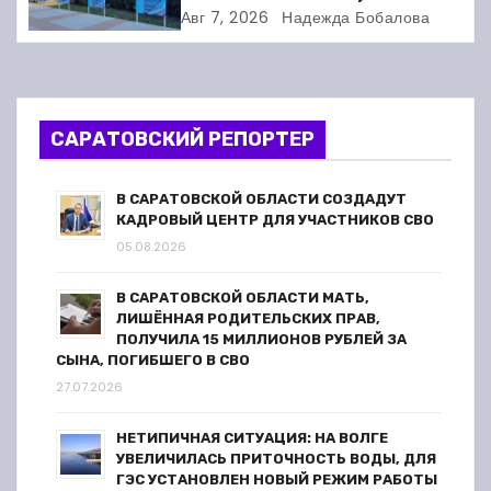
спортсменов. Фото
Авг 7, 2026
Надежда Бобалова
з
а
п
САРАТОВСКИЙ РЕПОРТЕР
и
В САРАТОВСКОЙ ОБЛАСТИ СОЗДАДУТ
с
КАДРОВЫЙ ЦЕНТР ДЛЯ УЧАСТНИКОВ СВО
05.08.2026
я
В САРАТОВСКОЙ ОБЛАСТИ МАТЬ,
м
ЛИШЁННАЯ РОДИТЕЛЬСКИХ ПРАВ,
ПОЛУЧИЛА 15 МИЛЛИОНОВ РУБЛЕЙ ЗА
СЫНА, ПОГИБШЕГО В СВО
27.07.2026
НЕТИПИЧНАЯ СИТУАЦИЯ: НА ВОЛГЕ
УВЕЛИЧИЛАСЬ ПРИТОЧНОСТЬ ВОДЫ, ДЛЯ
ГЭС УСТАНОВЛЕН НОВЫЙ РЕЖИМ РАБОТЫ