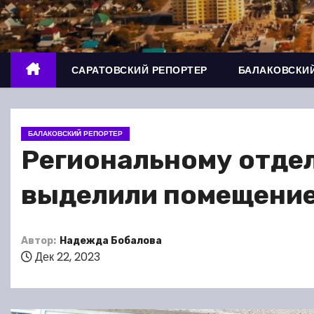
о
м
у
САРАТОВСКИЙ РЕПОРТЕР
БАЛАКОВСКИЙ
БАЛАКОВСКИЙ РЕПОРТЕР
Региональному отде
выделили помещени
Автор:
Надежда Бобалова
Дек 22, 2023