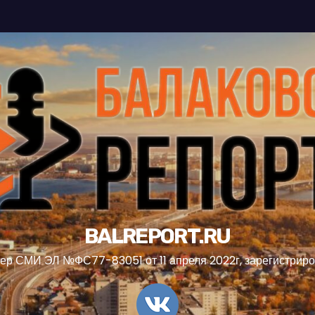
BALREPORT.RU
ер СМИ ЭЛ №ФС77-83051 от 11 апреля 2022г, зарегистрир