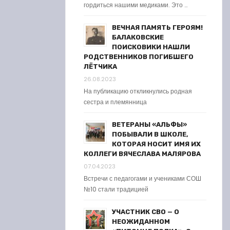
гордиться нашими медиками. Это …
ВЕЧНАЯ ПАМЯТЬ ГЕРОЯМ!
БАЛАКОВСКИЕ
ПОИСКОВИКИ НАШЛИ
РОДСТВЕННИКОВ ПОГИБШЕГО
ЛЁТЧИКА
26.08.2023
На публикацию откликнулись родная
сестра и племянница
ВЕТЕРАНЫ «АЛЬФЫ»
ПОБЫВАЛИ В ШКОЛЕ,
КОТОРАЯ НОСИТ ИМЯ ИХ
КОЛЛЕГИ ВЯЧЕСЛАВА МАЛЯРОВА
07.04.2023
Встречи с педагогами и учениками СОШ
№10 стали традицией
УЧАСТНИК СВО — О
НЕОЖИДАННОМ