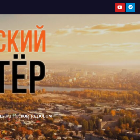
овано Роскомнадзором