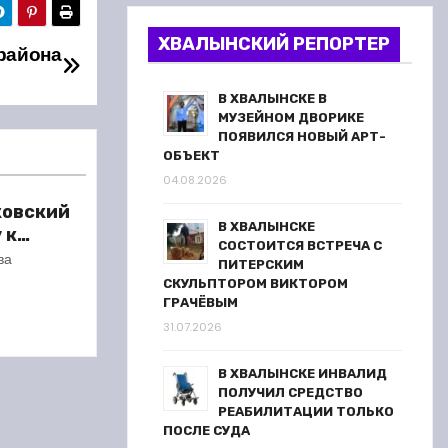
ХВАЛЫНСКИЙ РЕПОРТЕР
района
В ХВАЛЫНСКЕ В
МУЗЕЙНОМ ДВОРИКЕ
ПОЯВИЛСЯ НОВЫЙ АРТ-
ОБЪЕКТ
04.08.2026
ковский
В ХВАЛЫНСКЕ
 к
СОСТОИТСЯ ВСТРЕЧА С
сезону
ва
ПИТЕРСКИМ
СКУЛЬПТОРОМ ВИКТОРОМ
ГРАЧЁВЫМ
31.07.2026
В ХВАЛЫНСКЕ ИНВАЛИД
ПОЛУЧИЛ СРЕДСТВО
РЕАБИЛИТАЦИИ ТОЛЬКО
ПОСЛЕ СУДА