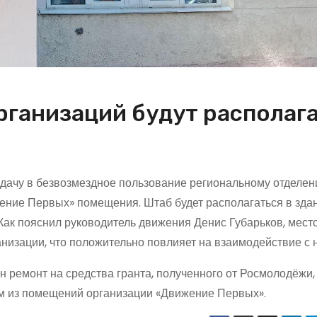
ганизаций будут располаг
едачу в безвозмездное пользование региональному отделе
ение Первых» помещения. Штаб будет располагаться в зда
Как пояснил руководитель движения Денис Губарьков, мест
анизации, что положительно повлияет на взаимодействие с 
н ремонт на средства гранта, полученного от Росмолодёжи,
ом из помещений организации «Движение Первых».