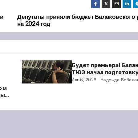
ми
Депутаты приняли бюджет Балаковского 
на 2024 год
Будет премьера! Бала
ТЮЗ начал подготовку
новому театральному 
Авг 6, 2026
Надежда Бобало
» и
ный
ю