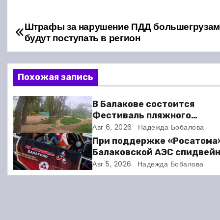
Штрафы за нарушение ПДД большегруза
Н
будут поступать в регион
а
в
Похожая запись
и
В Балакове состоится
г
Фестиваль пляжного
волейбола
Авг 6, 2026
Надежда Бобалова
а
При поддержке «Росатома
ц
Балаковской АЭС спидвей
клуб «Турбина» обновил
Авг 5, 2026
Надежда Бобалова
и
материально-техническу
базу
я
п