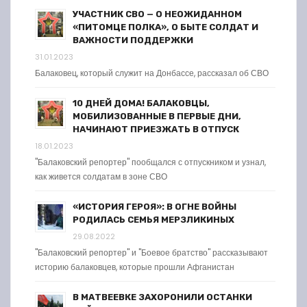
УЧАСТНИК СВО — О НЕОЖИДАННОМ
«ПИТОМЦЕ ПОЛКА», О БЫТЕ СОЛДАТ И
ВАЖНОСТИ ПОДДЕРЖКИ
31.01.2023
Балаковец, который служит на Донбассе, рассказал об СВО
10 ДНЕЙ ДОМА! БАЛАКОВЦЫ,
МОБИЛИЗОВАННЫЕ В ПЕРВЫЕ ДНИ,
НАЧИНАЮТ ПРИЕЗЖАТЬ В ОТПУСК
18.01.2023
"Балаковский репортер" пообщался с отпускником и узнал,
как живется солдатам в зоне СВО
«ИСТОРИЯ ГЕРОЯ»: В ОГНЕ ВОЙНЫ
РОДИЛАСЬ СЕМЬЯ МЕРЗЛИКИНЫХ
29.08.2022
"Балаковский репортер" и "Боевое братство" рассказывают
историю балаковцев, которые прошли Афганистан
В МАТВЕЕВКЕ ЗАХОРОНИЛИ ОСТАНКИ