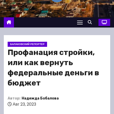
о
м
у
БАЛАКОВСКИЙ РЕПОРТЕР
Профанация стройки,
или как вернуть
федеральные деньги в
бюджет
Автор:
Надежда Бобалова
Авг 23, 2023