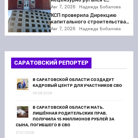
и
соседкой и получил двое суток
Авг 7, 2026
Надежда Бобалова
ареста
КСП проверила Дирекцию
я
капитального строительства в
Балакове и нашла множество
п
Авг 7, 2026
Надежда Бобалова
нарушений
о
з
САРАТОВСКИЙ РЕПОРТЕР
а
п
В САРАТОВСКОЙ ОБЛАСТИ СОЗДАДУТ
КАДРОВЫЙ ЦЕНТР ДЛЯ УЧАСТНИКОВ СВО
и
05.08.2026
с
В САРАТОВСКОЙ ОБЛАСТИ МАТЬ,
ЛИШЁННАЯ РОДИТЕЛЬСКИХ ПРАВ,
я
ПОЛУЧИЛА 15 МИЛЛИОНОВ РУБЛЕЙ ЗА
СЫНА, ПОГИБШЕГО В СВО
м
27.07.2026