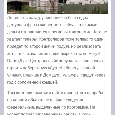
Лет десять назад, у чиновников была одна
дежурная фраза «денег нет», сейчас эти самые
деньги отправляется в регионы «вагонами». Чего не
хватает теперь? Контролеров тоже толпы: то один
приедет, то второй щечки подует, но реализовать
хоть что-то значимое наши бюрократы не могут!
Парк «Дур….Центральный» получили, скоро начнут
строить набережную «Дур…На берегу главной
улицы», глядишь и Дом дур… культуры сдадут через
год с соломенной крышей.
Только «подинамить» и найти виноватого прораба
на данном объекте не выйдет: средства
федеральные, выделенные по программе. Не
успеет подрядчик завершить работы в срок —