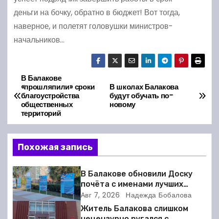
деньги на бочку, обратно в бюджет! Вот тогда,
наверное, и полетят головушки министров-
начальников…
В Балакове
Н
«прошляпили» сроки
В школах Балакова
благоустройства
будут обучать по-
а
общественных
новому
территорий
в
и
Похожая запись
г
В Балакове обновили Доску
а
почёта с именами лучших
спортсменов. Фото
Авг 7, 2026
Надежда Бобалова
ц
Житель Балакова слишком
нецензурно ругался с