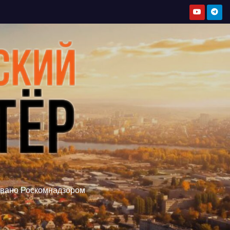
овано Роскомнадзором