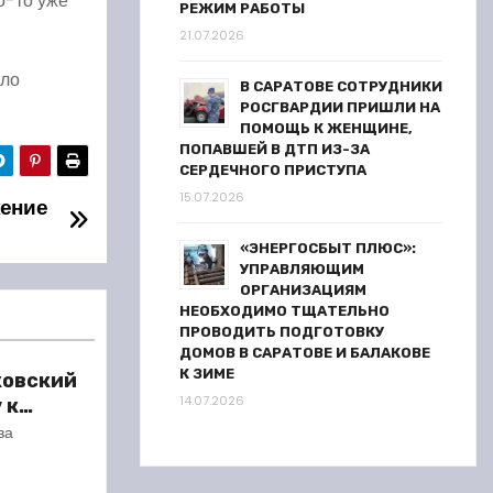
о-то уже
РЕЖИМ РАБОТЫ
21.07.2026
ыло
В САРАТОВЕ СОТРУДНИКИ
РОСГВАРДИИ ПРИШЛИ НА
ПОМОЩЬ К ЖЕНЩИНЕ,
ПОПАВШЕЙ В ДТП ИЗ-ЗА
СЕРДЕЧНОГО ПРИСТУПА
15.07.2026
жение
«ЭНЕРГОСБЫТ ПЛЮС»:
УПРАВЛЯЮЩИМ
ОРГАНИЗАЦИЯМ
НЕОБХОДИМО ТЩАТЕЛЬНО
ПРОВОДИТЬ ПОДГОТОВКУ
ДОМОВ В САРАТОВЕ И БАЛАКОВЕ
К ЗИМЕ
ковский
14.07.2026
 к
сезону
ва