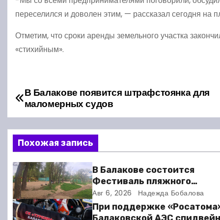
-Мы со всеми предпринимателями поговорили, обсудил
переселился и доволен этим, — рассказал сегодня на 
Отметим, что сроки аренды земельного участка закончи
«стихийным».
В Балакове появится штрафстоянка для
Н
маломерных судов
а
в
Похожая запись
и
В Балакове состоится
г
Фестиваль пляжного
волейбола
Авг 6, 2026
Надежда Бобалова
а
При поддержке «Росатома
Балаковской АЭС спидвей