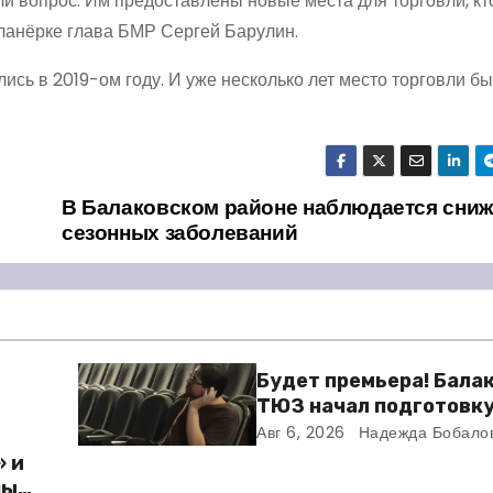
и вопрос. Им предоставлены новые места для торговли, кт
планёрке глава БМР Сергей Барулин.
лись в 2019-ом году. И уже несколько лет место торговли б
В Балаковском районе наблюдается сни
сезонных заболеваний
Будет премьера! Бала
ТЮЗ начал подготовку
новому театральному 
Авг 6, 2026
Надежда Бобало
» и
ный