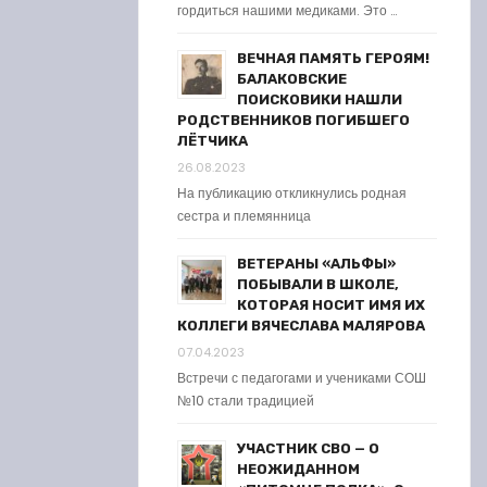
гордиться нашими медиками. Это …
ВЕЧНАЯ ПАМЯТЬ ГЕРОЯМ!
БАЛАКОВСКИЕ
ПОИСКОВИКИ НАШЛИ
РОДСТВЕННИКОВ ПОГИБШЕГО
ЛЁТЧИКА
26.08.2023
На публикацию откликнулись родная
сестра и племянница
ВЕТЕРАНЫ «АЛЬФЫ»
ПОБЫВАЛИ В ШКОЛЕ,
КОТОРАЯ НОСИТ ИМЯ ИХ
КОЛЛЕГИ ВЯЧЕСЛАВА МАЛЯРОВА
07.04.2023
Встречи с педагогами и учениками СОШ
№10 стали традицией
УЧАСТНИК СВО — О
НЕОЖИДАННОМ