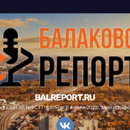
BALREPORT.RU
ер СМИ ЭЛ №ФС77-83051 от 11 апреля 2022г, зарегистрир