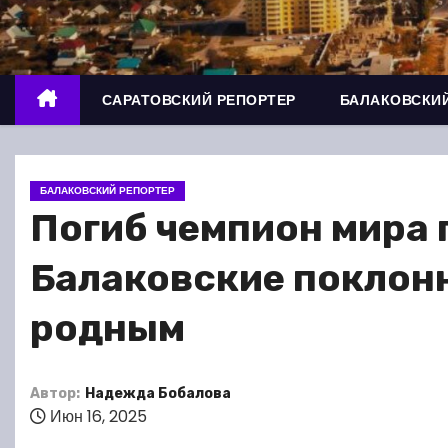
о
м
у
САРАТОВСКИЙ РЕПОРТЕР
БАЛАКОВСКИЙ
БАЛАКОВСКИЙ РЕПОРТЕР
Погиб чемпион мира 
Балаковские поклон
родным
Автор:
Надежда Бобалова
Июн 16, 2025