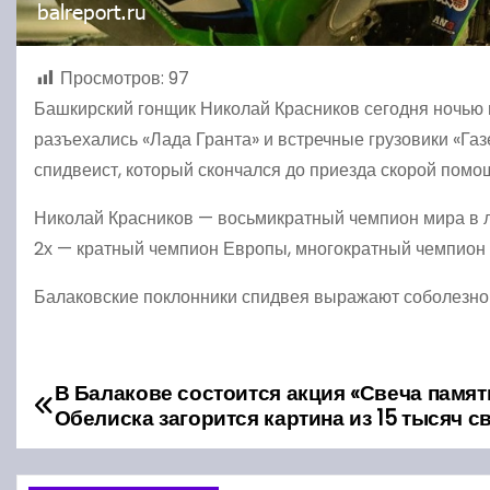
Просмотров:
97
Башкирский гонщик Николай Красников сегодня ночью 
разъехались «Лада Гранта» и встречные грузовики «Га
спидвеист, который скончался до приезда скорой помо
Николай Красников — восьмикратный чемпион мира в л
2х — кратный чемпион Европы, многократный чемпион Р
Балаковские поклонники спидвея выражают соболезно
В Балакове состоится акция «Свеча памяти
Н
Обелиска загорится картина из 15 тысяч с
а