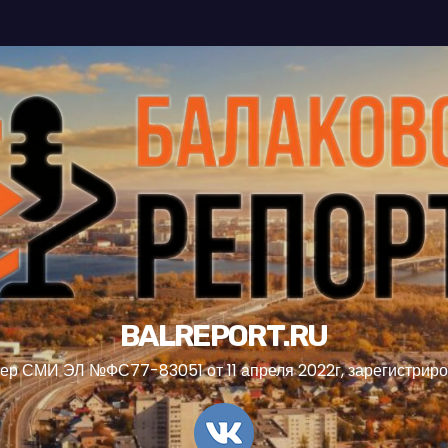
BALREPORT.RU
ер СМИ ЭЛ №ФС77-83051 от 11 апреля 2022г, зарегистрир