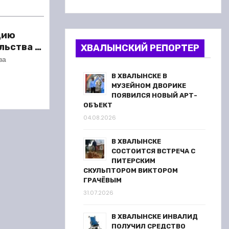
цию
льства в
ХВАЛЫНСКИЙ РЕПОРТЕР
жество
ва
В ХВАЛЫНСКЕ В
МУЗЕЙНОМ ДВОРИКЕ
ПОЯВИЛСЯ НОВЫЙ АРТ-
ОБЪЕКТ
04.08.2026
В ХВАЛЫНСКЕ
СОСТОИТСЯ ВСТРЕЧА С
ПИТЕРСКИМ
СКУЛЬПТОРОМ ВИКТОРОМ
ГРАЧЁВЫМ
31.07.2026
В ХВАЛЫНСКЕ ИНВАЛИД
ПОЛУЧИЛ СРЕДСТВО