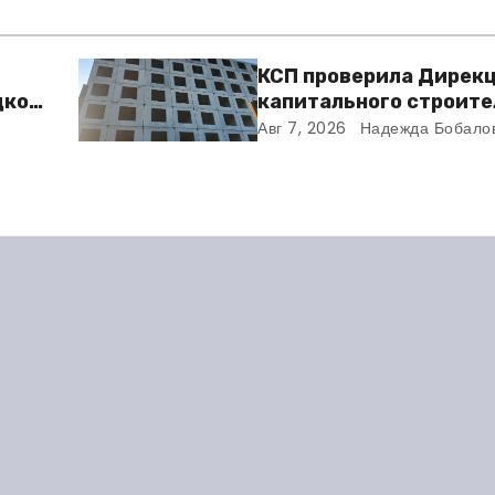
КСП проверила Дирек
дкой
капитального строите
та
Балакове и нашла мно
Авг 7, 2026
Надежда Бобало
нарушений