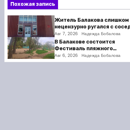
в
Похожая запись
и
Житель Балакова слишком
г
нецензурно ругался с сосе
и получил двое суток арес
Авг 7, 2026
Надежда Бобалова
а
В Балакове состоится
ц
Фестиваль пляжного
волейбола
Авг 6, 2026
Надежда Бобалова
и
я
п
о
з
а