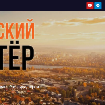
овано Роскомнадзором