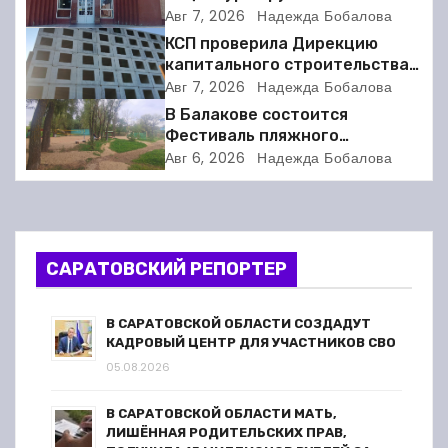
а
соседкой и получил двое суток
Авг 7, 2026
Надежда Бобалова
ареста
КСП проверила Дирекцию
ц
капитального строительства в
Балакове и нашла множество
Авг 7, 2026
Надежда Бобалова
и
нарушений
В Балакове состоится
я
Фестиваль пляжного
волейбола
Авг 6, 2026
Надежда Бобалова
п
о
з
САРАТОВСКИЙ РЕПОРТЕР
а
В САРАТОВСКОЙ ОБЛАСТИ СОЗДАДУТ
п
КАДРОВЫЙ ЦЕНТР ДЛЯ УЧАСТНИКОВ СВО
05.08.2026
и
В САРАТОВСКОЙ ОБЛАСТИ МАТЬ,
с
ЛИШЁННАЯ РОДИТЕЛЬСКИХ ПРАВ,