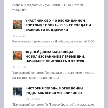
Встречи с педагогами и учениками СОШ №10 стали
традицией
УЧАСТНИК СВО — О НЕОЖИДАННОМ
«ПИТОМЦЕ ПОЛКА», О БЫТЕ СОЛДАТ И
ВАЖНОСТИ ПОДДЕРЖКИ
31.01.2023
Балаковец, который служит на Донбассе, рассказал об СВО
10 ДНЕЙ ДОМА! БАЛАКОВЦЫ,
МОБИЛИЗОВАННЫЕ В ПЕРВЫЕ ДНИ,
НАЧИНАЮТ ПРИЕЗЖАТЬ В ОТПУСК
18.01.2023
"Балаковский репортер" пообщался с отпускником и узнал,
как живется солдатам в зоне СВО
«ИСТОРИЯ ГЕРОЯ»: В ОГНЕ ВОЙНЫ
РОДИЛАСЬ СЕМЬЯ МЕРЗЛИКИНЫХ
29.08.2022
"Балаковский репортер" и "Боевое братство" рассказывают