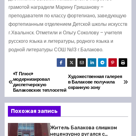
грамотой наградили Марину Гришанову –
преподавателя по классу фортепиано, заведующую
фортепианным отделением Детской школы искусств
г.Хвалынск. Отметили и Ольгу Соколову – учителя
русского языка и литературы, родного языка и
родной литературы СОШ №13 г.Балаково.
«Т Плюс»
Н
Художественная галерея
модернизировал
в Балакове получила
диспетчерскую
а
охранную зону
Балаковских теплосетей
в
Похожая запись
и
г
Житель Балакова слишком
нецензурно ругался с