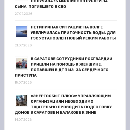
ПОЛУЧИЛА 15 МИЛЛИОНОВ РУБЛЕЙ ЗА
я
СЫНА, ПОГИБШЕГО В СВО
27.07.2026
м
НЕТИПИЧНАЯ СИТУАЦИЯ: НА ВОЛГЕ
УВЕЛИЧИЛАСЬ ПРИТОЧНОСТЬ ВОДЫ, ДЛЯ
ГЭС УСТАНОВЛЕН НОВЫЙ РЕЖИМ РАБОТЫ
21.07.2026
В САРАТОВЕ СОТРУДНИКИ РОСГВАРДИИ
ПРИШЛИ НА ПОМОЩЬ К ЖЕНЩИНЕ,
ПОПАВШЕЙ В ДТП ИЗ-ЗА СЕРДЕЧНОГО
ПРИСТУПА
15.07.2026
«ЭНЕРГОСБЫТ ПЛЮС»: УПРАВЛЯЮЩИМ
ОРГАНИЗАЦИЯМ НЕОБХОДИМО
ТЩАТЕЛЬНО ПРОВОДИТЬ ПОДГОТОВКУ
ДОМОВ В САРАТОВЕ И БАЛАКОВЕ К ЗИМЕ
14.07.2026