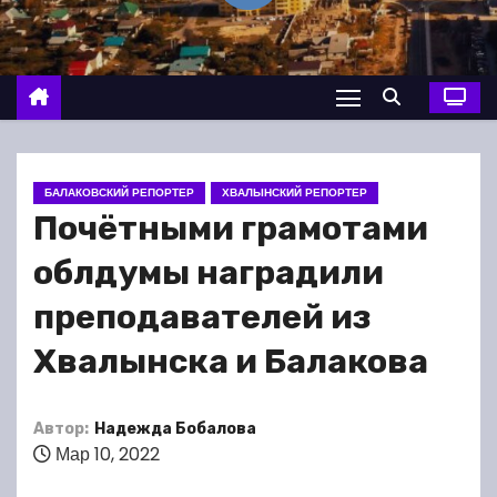
о
м
у
БАЛАКОВСКИЙ РЕПОРТЕР
ХВАЛЫНСКИЙ РЕПОРТЕР
Почётными грамотами
облдумы наградили
преподавателей из
Хвалынска и Балакова
Автор:
Надежда Бобалова
Мар 10, 2022