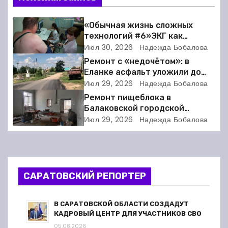
и
г
«Обычная жизнь сложных
технологий #6»ЭКГ как
а
искусство: когда ритм жизни
Июл 30, 2026
Надежда Бобалова
требует расшифровки
Ремонт с «недочётом»: в
ц
Еланке асфальт уложили до
школы, но не дошли 30 метров
Июл 29, 2026
Надежда Бобалова
и
Ремонт пищеблока в
я
Балаковской городской
клинической больнице
Июл 29, 2026
Надежда Бобалова
п
выходит на финишную прямую
о
з
САРАТОВСКИЙ РЕПОРТЕР
а
В САРАТОВСКОЙ ОБЛАСТИ СОЗДАДУТ
п
КАДРОВЫЙ ЦЕНТР ДЛЯ УЧАСТНИКОВ СВО
05.08.2026