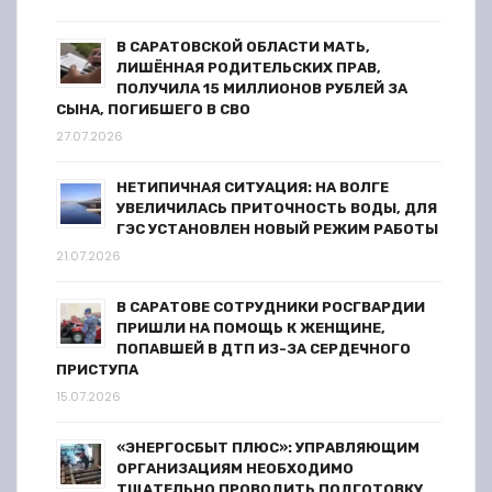
и
В САРАТОВСКОЙ ОБЛАСТИ МАТЬ,
с
ЛИШЁННАЯ РОДИТЕЛЬСКИХ ПРАВ,
ПОЛУЧИЛА 15 МИЛЛИОНОВ РУБЛЕЙ ЗА
я
СЫНА, ПОГИБШЕГО В СВО
27.07.2026
м
НЕТИПИЧНАЯ СИТУАЦИЯ: НА ВОЛГЕ
УВЕЛИЧИЛАСЬ ПРИТОЧНОСТЬ ВОДЫ, ДЛЯ
ГЭС УСТАНОВЛЕН НОВЫЙ РЕЖИМ РАБОТЫ
21.07.2026
В САРАТОВЕ СОТРУДНИКИ РОСГВАРДИИ
ПРИШЛИ НА ПОМОЩЬ К ЖЕНЩИНЕ,
ПОПАВШЕЙ В ДТП ИЗ-ЗА СЕРДЕЧНОГО
ПРИСТУПА
15.07.2026
«ЭНЕРГОСБЫТ ПЛЮС»: УПРАВЛЯЮЩИМ
ОРГАНИЗАЦИЯМ НЕОБХОДИМО
ТЩАТЕЛЬНО ПРОВОДИТЬ ПОДГОТОВКУ