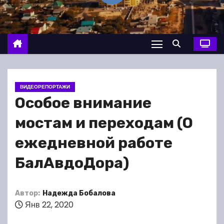
о
м
у
ВИДЕОРЕПОРТАЖИ
Особое внимание
мостам и переходам (О
ежедневной работе
БалАвдоДора)
Автор:
Надежда Бобалова
Янв 22, 2020