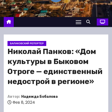
о
м
у
БАЛАКОВСКИЙ РЕПОРТЕР
Николай Панков: «Дом
культуры в Быковом
Отроге — единственный
недострой в регионе»
Автор:
Надежда Бобалова
Фев 8, 2024