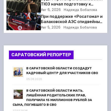
ц
ТЮЗ начал подготовку к
новому театральному сезону
Авг 6, 2026
Надежда Бобалова
и
При поддержке «Росатома» и
я
Балаковской АЭС спидвейный
клуб «Турбина» обновил
Авг 5, 2026
Надежда Бобалова
п
материально-техническую
базу
о
з
САРАТОВСКИЙ РЕПОРТЕР
а
В САРАТОВСКОЙ ОБЛАСТИ СОЗДАДУТ
п
КАДРОВЫЙ ЦЕНТР ДЛЯ УЧАСТНИКОВ СВО
05.08.2026
и
В САРАТОВСКОЙ ОБЛАСТИ МАТЬ,
с
ЛИШЁННАЯ РОДИТЕЛЬСКИХ ПРАВ,
ПОЛУЧИЛА 15 МИЛЛИОНОВ РУБЛЕЙ ЗА
я
СЫНА, ПОГИБШЕГО В СВО
27.07.2026