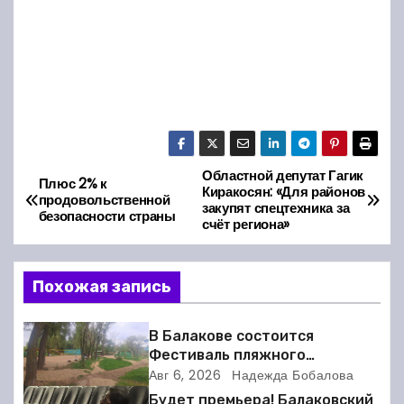
Областной депутат Гагик
Н
Плюс 2% к
Киракосян: «Для районов
продовольственной
закупят спецтехника за
а
безопасности страны
счёт региона»
в
Похожая запись
и
г
В Балакове состоится
Фестиваль пляжного
а
волейбола
Авг 6, 2026
Надежда Бобалова
Будет премьера! Балаковский