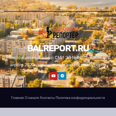
BALREPORT.RU
Регистрационный номер СМИ ЭЛ №ФС77-83051 от 11
апреля 2022г, зарегистрировано Роскомнадзором
Главная
О канале
Контакты
Политика конфиденциальности