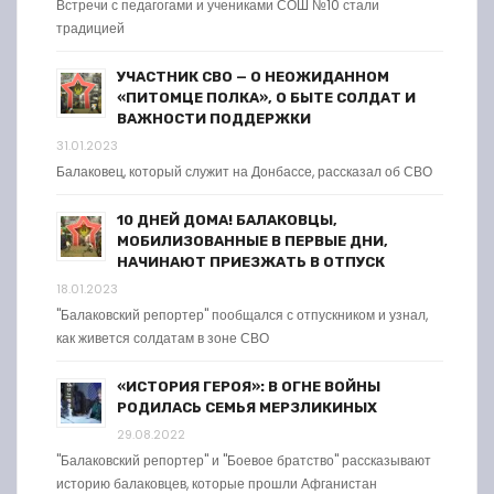
Встречи с педагогами и учениками СОШ №10 стали
традицией
УЧАСТНИК СВО — О НЕОЖИДАННОМ
«ПИТОМЦЕ ПОЛКА», О БЫТЕ СОЛДАТ И
ВАЖНОСТИ ПОДДЕРЖКИ
31.01.2023
Балаковец, который служит на Донбассе, рассказал об СВО
10 ДНЕЙ ДОМА! БАЛАКОВЦЫ,
МОБИЛИЗОВАННЫЕ В ПЕРВЫЕ ДНИ,
НАЧИНАЮТ ПРИЕЗЖАТЬ В ОТПУСК
18.01.2023
"Балаковский репортер" пообщался с отпускником и узнал,
как живется солдатам в зоне СВО
«ИСТОРИЯ ГЕРОЯ»: В ОГНЕ ВОЙНЫ
РОДИЛАСЬ СЕМЬЯ МЕРЗЛИКИНЫХ
29.08.2022
"Балаковский репортер" и "Боевое братство" рассказывают
историю балаковцев, которые прошли Афганистан