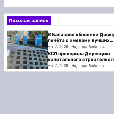
а
в
Похожая запись
и
г
В Балакове обновили Доск
почёта с именами лучших
а
спортсменов. Фото
Авг 7, 2026
Надежда Бобалова
ц
КСП проверила Дирекцию
капитального строительст
и
Балакове и нашла множест
Авг 7, 2026
Надежда Бобалова
нарушений
я
п
о
з