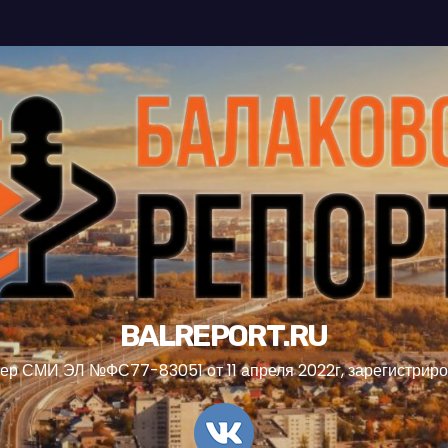
BALREPORT.RU
ер СМИ ЭЛ №ФС77-83051 от 11 апреля 2022г, зарегистрир