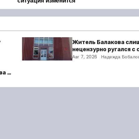
ситуация изменится
у
Житель Балакова сли
нецензурно ругался с
и получил двое суток 
Авг 7, 2026
Надежда Бобало
ва в
во