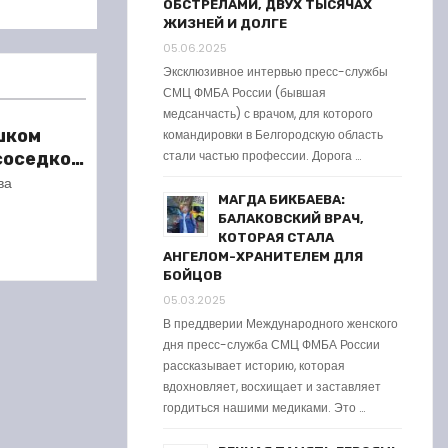
ОБСТРЕЛАМИ, ДВУХ ТЫСЯЧАХ
ЖИЗНЕЙ И ДОЛГЕ
05.06.2025
Эксклюзивное интервью пресс-службы
СМЦ ФМБА России (бывшая
медсанчасть) с врачом, для которого
шком
командировки в Белгородскую область
стали частью профессии. Дорога …
 соседкой
ареста
ва
МАГДА БИКБАЕВА:
БАЛАКОВСКИЙ ВРАЧ,
КОТОРАЯ СТАЛА
АНГЕЛОМ-ХРАНИТЕЛЕМ ДЛЯ
БОЙЦОВ
05.03.2025
В преддверии Международного женского
дня пресс-служба СМЦ ФМБА России
рассказывает историю, которая
вдохновляет, восхищает и заставляет
гордиться нашими медиками. Это …