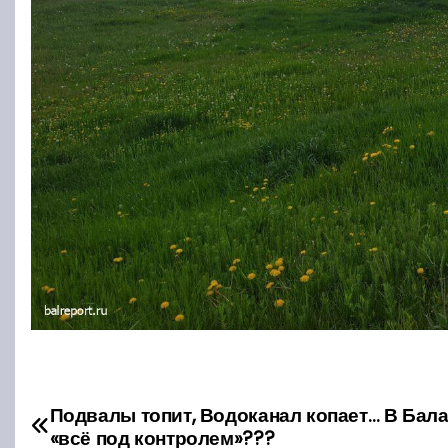
Н
Подвалы топит, Водоканал копает… В Бал
«всё под контролем»???