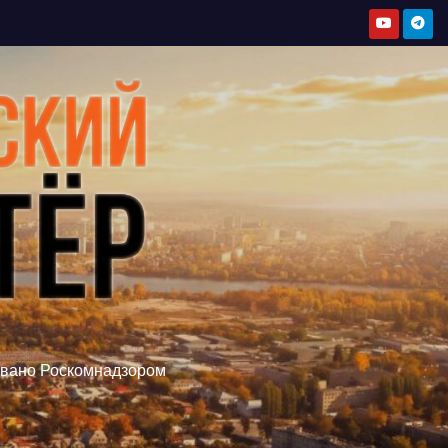
овано Роскомнадзором