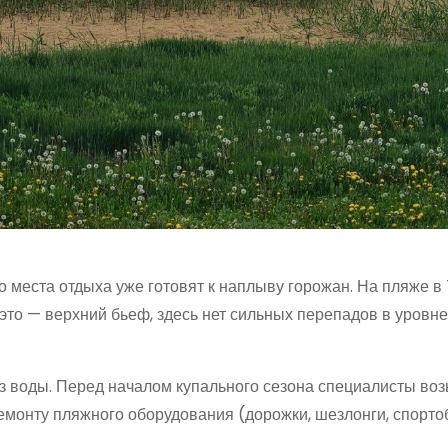
о места отдыха уже готовят к наплыву горожан. На пляже в
это — верхний бьеф, здесь нет сильных перепадов в уровне
з воды. Перед началом купального сезона специалисты воз
ремонту пляжного оборудования (дорожки, шезлонги, спорто