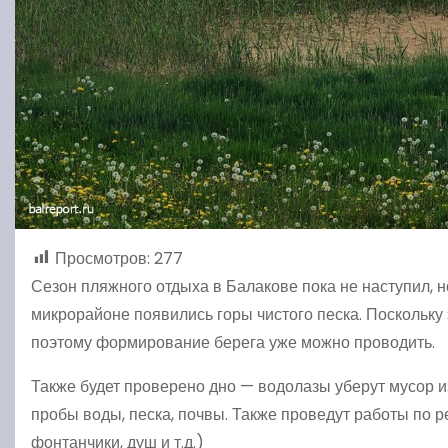
Просмотров:
277
Сезон пляжного отдыха в Балакове пока не наступил, н
микрорайоне появились горы чистого песка. Поскольку 
поэтому формирование берега уже можно проводить.
Также будет проверено дно — водолазы уберут мусор и
пробы воды, песка, почвы. Также проведут работы по 
фонтанчики, душ и т.д.)