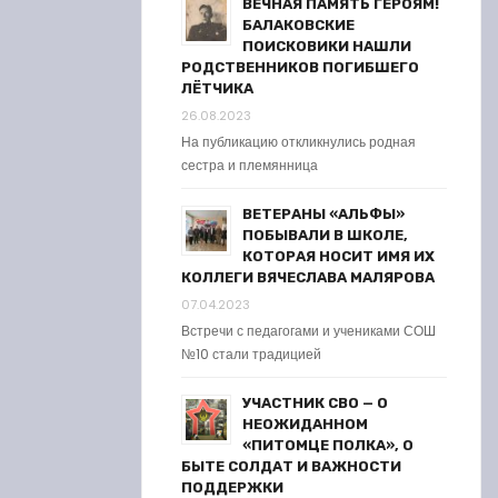
ВЕЧНАЯ ПАМЯТЬ ГЕРОЯМ!
БАЛАКОВСКИЕ
ПОИСКОВИКИ НАШЛИ
РОДСТВЕННИКОВ ПОГИБШЕГО
ЛЁТЧИКА
26.08.2023
На публикацию откликнулись родная
сестра и племянница
ВЕТЕРАНЫ «АЛЬФЫ»
ПОБЫВАЛИ В ШКОЛЕ,
КОТОРАЯ НОСИТ ИМЯ ИХ
КОЛЛЕГИ ВЯЧЕСЛАВА МАЛЯРОВА
07.04.2023
Встречи с педагогами и учениками СОШ
№10 стали традицией
УЧАСТНИК СВО — О
НЕОЖИДАННОМ
«ПИТОМЦЕ ПОЛКА», О
БЫТЕ СОЛДАТ И ВАЖНОСТИ
ПОДДЕРЖКИ