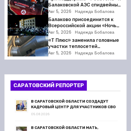
а
Балаковской АЭС спидвейный
клуб «Турбина» обновил
Авг 5, 2026
Надежда Бобалова
ц
материально-техническую
Балаково присоединится к
базу
Всероссийской акции «Ночь
и
кино»
Авг 5, 2026
Надежда Бобалова
«Т Плюс» заменила головные
я
участки теплосетей
Балаковской ТЭЦ-4 для
п
Авг 5, 2026
Надежда Бобалова
надёжного отопления
жителей
о
з
САРАТОВСКИЙ РЕПОРТЕР
а
п
В САРАТОВСКОЙ ОБЛАСТИ СОЗДАДУТ
КАДРОВЫЙ ЦЕНТР ДЛЯ УЧАСТНИКОВ СВО
и
05.08.2026
с
В САРАТОВСКОЙ ОБЛАСТИ МАТЬ,