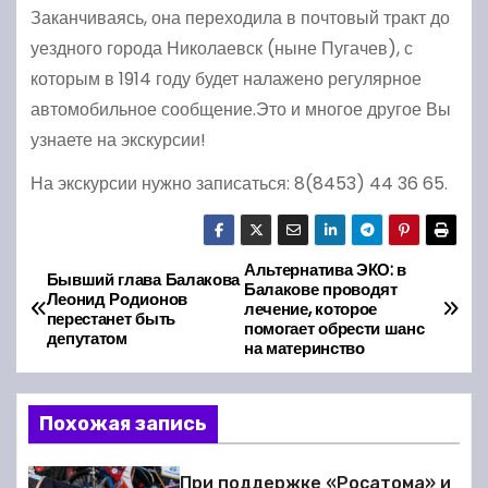
Заканчиваясь, она переходила в почтовый тракт до
уездного города Николаевск (ныне Пугачев), с
которым в 1914 году будет налажено регулярное
автомобильное сообщение.Это и многое другое Вы
узнаете на экскурсии!
На экскурсии нужно записаться: 8(8453) 44 36 65.
Альтернатива ЭКО: в
Н
Бывший глава Балакова
Балакове проводят
Леонид Родионов
лечение, которое
а
перестанет быть
помогает обрести шанс
депутатом
на материнство
в
и
Похожая запись
г
При поддержке «Росатома» и