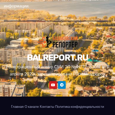
информации.
BALREPORT.RU
Регистрационный номер СМИ ЭЛ №ФС77-83051 от 11
апреля 2022г, зарегистрировано Роскомнадзором
Главная
О канале
Контакты
Политика конфиденциальности