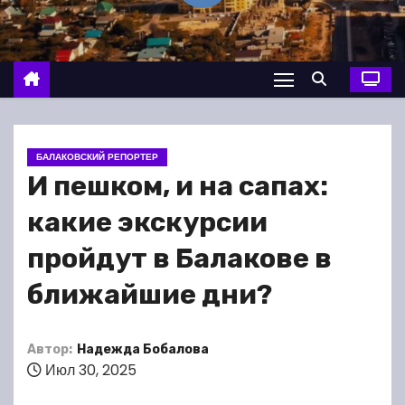
о
м
у
БАЛАКОВСКИЙ РЕПОРТЕР
И пешком, и на сапах:
какие экскурсии
пройдут в Балакове в
ближайшие дни?
Автор:
Надежда Бобалова
Июл 30, 2025