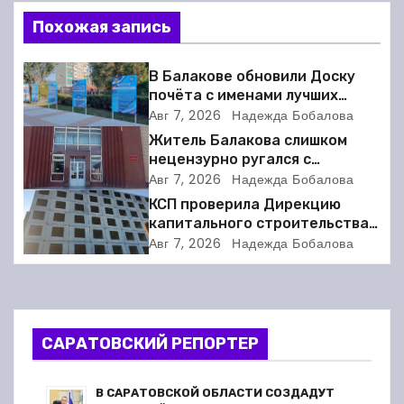
в
Похожая запись
и
г
В Балакове обновили Доску
почёта с именами лучших
а
спортсменов. Фото
Авг 7, 2026
Надежда Бобалова
Житель Балакова слишком
ц
нецензурно ругался с
соседкой и получил двое суток
Авг 7, 2026
Надежда Бобалова
и
ареста
КСП проверила Дирекцию
я
капитального строительства в
Балакове и нашла множество
Авг 7, 2026
Надежда Бобалова
п
нарушений
о
з
САРАТОВСКИЙ РЕПОРТЕР
а
В САРАТОВСКОЙ ОБЛАСТИ СОЗДАДУТ