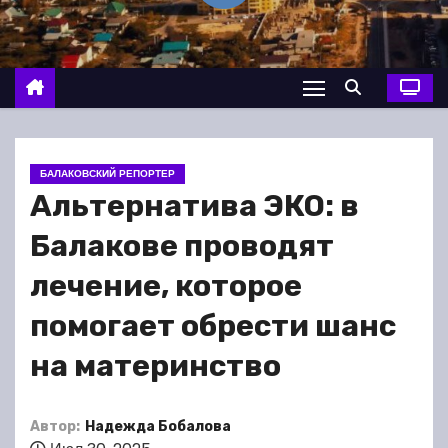
о
м
у
БАЛАКОВСКИЙ РЕПОРТЕР
Альтернатива ЭКО: в
Балакове проводят
лечение, которое
помогает обрести шанс
на материнство
Автор:
Надежда Бобалова