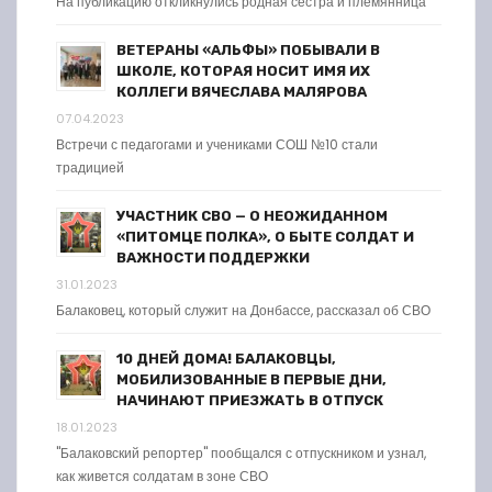
На публикацию откликнулись родная сестра и племянница
ВЕТЕРАНЫ «АЛЬФЫ» ПОБЫВАЛИ В
ШКОЛЕ, КОТОРАЯ НОСИТ ИМЯ ИХ
КОЛЛЕГИ ВЯЧЕСЛАВА МАЛЯРОВА
07.04.2023
Встречи с педагогами и учениками СОШ №10 стали
традицией
УЧАСТНИК СВО — О НЕОЖИДАННОМ
«ПИТОМЦЕ ПОЛКА», О БЫТЕ СОЛДАТ И
ВАЖНОСТИ ПОДДЕРЖКИ
31.01.2023
Балаковец, который служит на Донбассе, рассказал об СВО
10 ДНЕЙ ДОМА! БАЛАКОВЦЫ,
МОБИЛИЗОВАННЫЕ В ПЕРВЫЕ ДНИ,
НАЧИНАЮТ ПРИЕЗЖАТЬ В ОТПУСК
18.01.2023
"Балаковский репортер" пообщался с отпускником и узнал,
как живется солдатам в зоне СВО