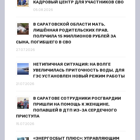
п
КАДРОВЫЙ ЦЕНТР ДЛЯ УЧАСТНИКОВ СВО
05.08.2026
и
В САРАТОВСКОЙ ОБЛАСТИ МАТЬ,
с
ЛИШЁННАЯ РОДИТЕЛЬСКИХ ПРАВ,
ПОЛУЧИЛА 15 МИЛЛИОНОВ РУБЛЕЙ ЗА
я
СЫНА, ПОГИБШЕГО В СВО
27.07.2026
м
НЕТИПИЧНАЯ СИТУАЦИЯ: НА ВОЛГЕ
УВЕЛИЧИЛАСЬ ПРИТОЧНОСТЬ ВОДЫ, ДЛЯ
ГЭС УСТАНОВЛЕН НОВЫЙ РЕЖИМ РАБОТЫ
21.07.2026
В САРАТОВЕ СОТРУДНИКИ РОСГВАРДИИ
ПРИШЛИ НА ПОМОЩЬ К ЖЕНЩИНЕ,
ПОПАВШЕЙ В ДТП ИЗ-ЗА СЕРДЕЧНОГО
ПРИСТУПА
15.07.2026
«ЭНЕРГОСБЫТ ПЛЮС»: УПРАВЛЯЮЩИМ