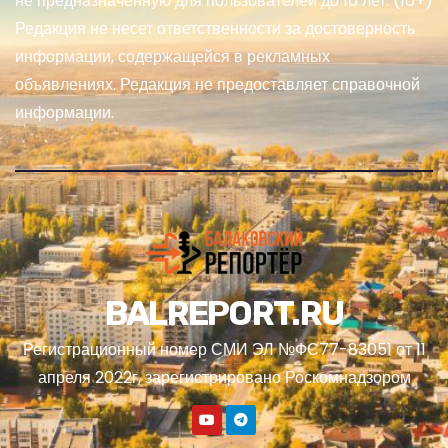
не предназначенную для пользователей до 16 лет. (16+)
Редакция не несет ответственности за достоверность
информации, содержащейся в рекламных
объявлениях. Редакция не предоставляет справочной
информации.
BALREPORT.RU
Регистрационный номер СМИ ЭЛ №ФС77-83051 от 11
апреля 2022г, зарегистрировано Роскомнадзором