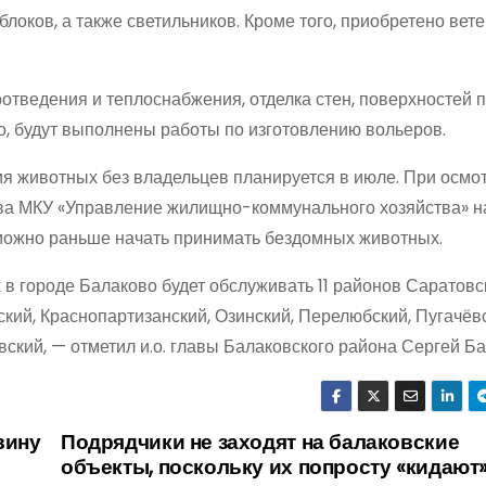
локов, а также светильников. Кроме того, приобретено вет
тведения и теплоснабжения, отделка стен, поверхностей п
го, будут выполнены работы по изготовлению вольеров.
я животных без владельцев планируется в июле. При осмот
ва МКУ «Управление жилищно-коммунального хозяйства» н
 можно раньше начать принимать бездомных животных.
в городе Балаково будет обслуживать 11 районов Саратовс
ский, Краснопартизанский, Озинский, Перелюбский, Пугачёв
кий, — отметил и.о. главы Балаковского района Сергей Ба
вину
Подрядчики не заходят на балаковские
объекты, поскольку их попросту «кидают