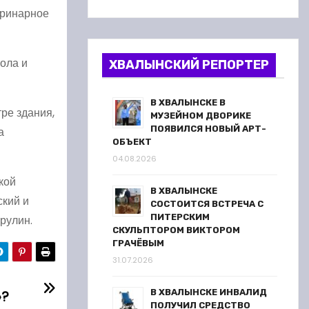
еринарное
ола и
ХВАЛЫНСКИЙ РЕПОРТЕР
В ХВАЛЫНСКЕ В
ре здания,
МУЗЕЙНОМ ДВОРИКЕ
ПОЯВИЛСЯ НОВЫЙ АРТ-
а
ОБЪЕКТ
04.08.2026
кой
В ХВАЛЫНСКЕ
ский и
СОСТОИТСЯ ВСТРЕЧА С
ПИТЕРСКИМ
рулин.
СКУЛЬПТОРОМ ВИКТОРОМ
ГРАЧЁВЫМ
31.07.2026
В ХВАЛЫНСКЕ ИНВАЛИД
»?
ПОЛУЧИЛ СРЕДСТВО