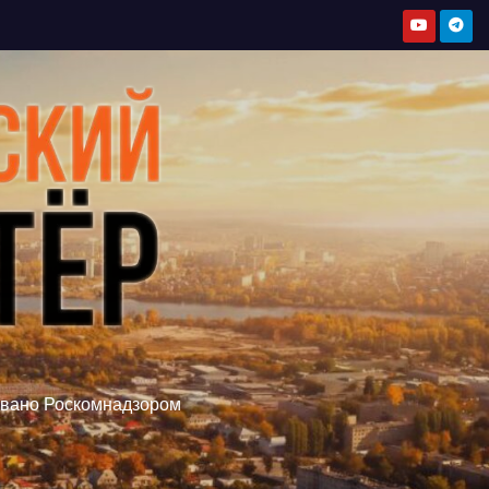
овано Роскомнадзором