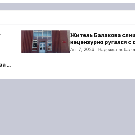
у
Житель Балакова сли
нецензурно ругался с
и получил двое суток 
Авг 7, 2026
Надежда Бобало
ва в
во