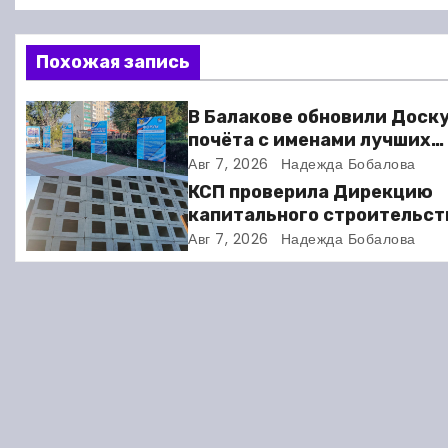
а
в
Похожая запись
и
В Балакове обновили Доск
г
почёта с именами лучших
спортсменов. Фото
Авг 7, 2026
Надежда Бобалова
а
КСП проверила Дирекцию
ц
капитального строительст
Балакове и нашла множест
Авг 7, 2026
Надежда Бобалова
и
нарушений
я
п
о
з