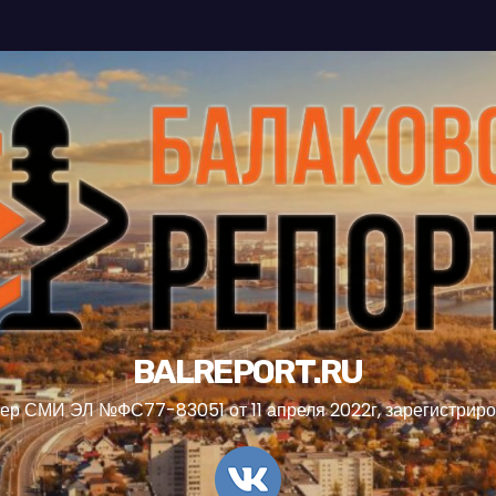
BALREPORT.RU
ер СМИ ЭЛ №ФС77-83051 от 11 апреля 2022г, зарегистрир