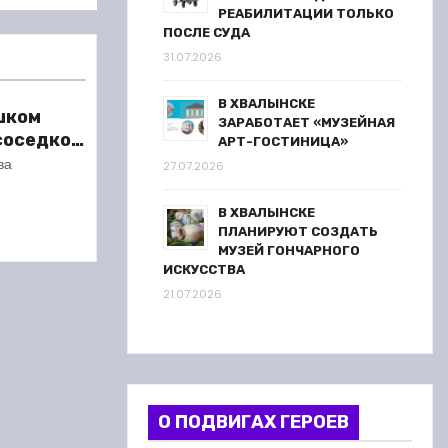
РЕАБИЛИТАЦИИ ТОЛЬКО
ПОСЛЕ СУДА
31.07.2026
В ХВАЛЫНСКЕ
шком
ЗАРАБОТАЕТ «МУЗЕЙНАЯ
 соседкой
АРТ-ГОСТИНИЦА»
ареста
ва
27.07.2026
В ХВАЛЫНСКЕ
ПЛАНИРУЮТ СОЗДАТЬ
МУЗЕЙ ГОНЧАРНОГО
ИСКУССТВА
21.07.2026
О ПОДВИГАХ ГЕРОЕВ