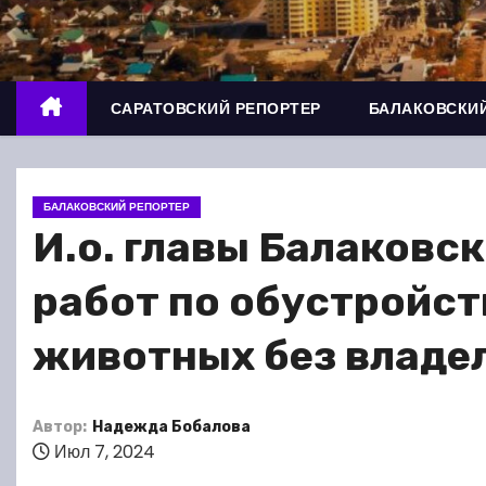
о
м
у
САРАТОВСКИЙ РЕПОРТЕР
БАЛАКОВСКИЙ
БАЛАКОВСКИЙ РЕПОРТЕР
И.о. главы Балаковс
работ по обустройст
животных без владе
Автор:
Надежда Бобалова
Июл 7, 2024