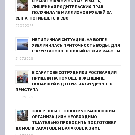
и
В САРАТОВСКОЙ ОБЛАСТИ МАТЬ,
ЛИШЁННАЯ РОДИТЕЛЬСКИХ ПРАВ,
с
ПОЛУЧИЛА 15 МИЛЛИОНОВ РУБЛЕЙ ЗА
СЫНА, ПОГИБШЕГО В СВО
я
27.07.2026
м
НЕТИПИЧНАЯ СИТУАЦИЯ: НА ВОЛГЕ
УВЕЛИЧИЛАСЬ ПРИТОЧНОСТЬ ВОДЫ, ДЛЯ
ГЭС УСТАНОВЛЕН НОВЫЙ РЕЖИМ РАБОТЫ
21.07.2026
В САРАТОВЕ СОТРУДНИКИ РОСГВАРДИИ
ПРИШЛИ НА ПОМОЩЬ К ЖЕНЩИНЕ,
ПОПАВШЕЙ В ДТП ИЗ-ЗА СЕРДЕЧНОГО
ПРИСТУПА
15.07.2026
«ЭНЕРГОСБЫТ ПЛЮС»: УПРАВЛЯЮЩИМ
ОРГАНИЗАЦИЯМ НЕОБХОДИМО
ТЩАТЕЛЬНО ПРОВОДИТЬ ПОДГОТОВКУ
ДОМОВ В САРАТОВЕ И БАЛАКОВЕ К ЗИМЕ