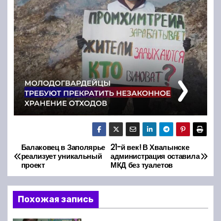
Балаковец в Заполярье
21-й век! В Хвалынске
Н
реализует уникальный
администрация оставила
проект
МКД без туалетов
а
в
Похожая запись
и