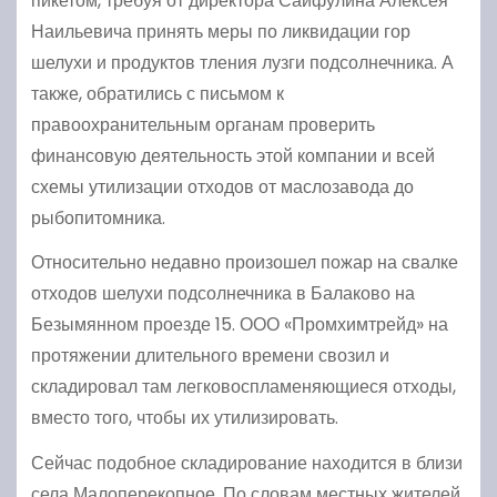
пикетом, требуя от директора Сайфулина Алексея
Наильевича принять меры по ликвидации гор
шелухи и продуктов тления лузги подсолнечника. А
также, обратились с письмом к
правоохранительным органам проверить
финансовую деятельность этой компании и всей
схемы утилизации отходов от маслозавода до
рыбопитомника.
Относительно недавно произошел пожар на свалке
отходов шелухи подсолнечника в Балаково на
Безымянном проезде 15. ООО «Промхимтрейд» на
протяжении длительного времени свозил и
складировал там легковоспламеняющиеся отходы,
вместо того, чтобы их утилизировать.
Сейчас подобное складирование находится в близи
села Малоперекопное. По словам местных жителей,