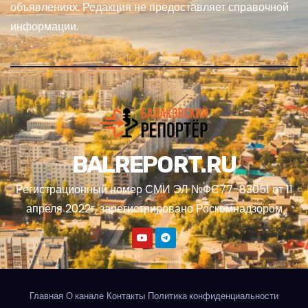
объявлениях. Редакция не предоставляет справочной
информации.
BALREPORT.RU
Регистрационный номер СМИ ЭЛ №ФС77-83051 от 11
апреля 2022г, зарегистрировано Роскомнадзором
Главная
О канале
Контакты
Политика конфиденциальности