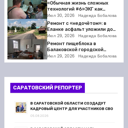
«Обычная жизнь сложных
г
технологий #6»ЭКГ как
искусство: когда ритм жизни
Июл 30, 2026
Надежда Бобалова
а
требует расшифровки
Ремонт с «недочётом»: в
Еланке асфальт уложили до
ц
школы, но не дошли 30 метров
Июл 29, 2026
Надежда Бобалова
и
Ремонт пищеблока в
Балаковской городской
я
клинической больнице
Июл 29, 2026
Надежда Бобалова
выходит на финишную прямую
п
о
САРАТОВСКИЙ РЕПОРТЕР
з
а
В САРАТОВСКОЙ ОБЛАСТИ СОЗДАДУТ
КАДРОВЫЙ ЦЕНТР ДЛЯ УЧАСТНИКОВ СВО
п
05.08.2026