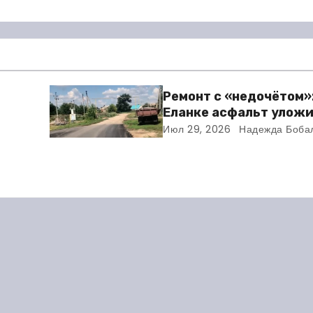
Ремонт с «недочётом»:
Еланке асфальт уложи
зни
школы, но не дошли 30
Июл 29, 2026
Надежда Боба
мую