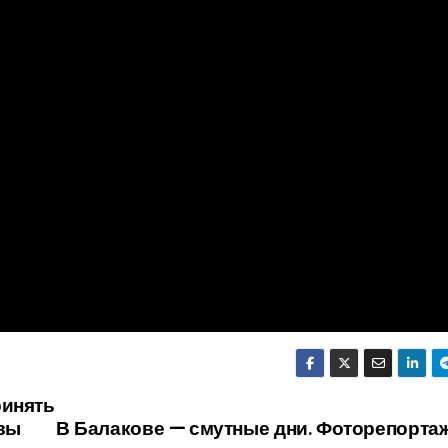
ринять
авы
В Балакове — смутные дни. Фоторепорта