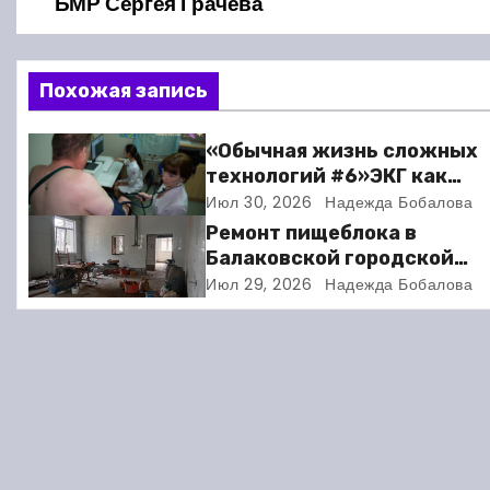
а
БМР Сергея Грачёва
в
Похожая запись
и
г
«Обычная жизнь сложных
технологий #6»ЭКГ как
а
искусство: когда ритм жи
Июл 30, 2026
Надежда Бобалова
требует расшифровки
ц
Ремонт пищеблока в
Балаковской городской
и
клинической больнице
Июл 29, 2026
Надежда Бобалова
выходит на финишную пря
я
п
о
з