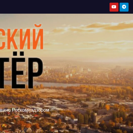
овано Роскомнадзором