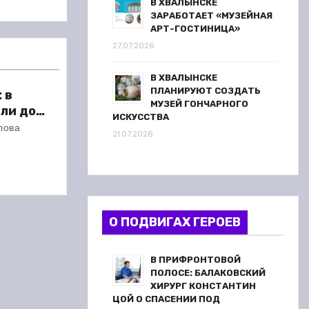
В ХВАЛЫНСКЕ
ЗАРАБОТАЕТ «МУЗЕЙНАЯ
АРТ-ГОСТИНИЦА»
27.07.2026
В ХВАЛЫНСКЕ
ПЛАНИРУЮТ СОЗДАТЬ
 в
МУЗЕЙ ГОНЧАРНОГО
ли до
ИСКУССТВА
 метров
лова
21.07.2026
О ПОДВИГАХ ГЕРОЕВ
В ПРИФРОНТОВОЙ
ПОЛОСЕ: БАЛАКОВСКИЙ
ХИРУРГ КОНСТАНТИН
ЦОЙ О СПАСЕНИИ ПОД