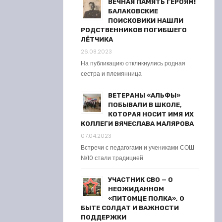
ВЕЧНАЯ ПАМЯТЬ ГЕРОЯМ!
БАЛАКОВСКИЕ
ПОИСКОВИКИ НАШЛИ
РОДСТВЕННИКОВ ПОГИБШЕГО
ЛЁТЧИКА
26.08.2023
На публикацию откликнулись родная
сестра и племянница
ВЕТЕРАНЫ «АЛЬФЫ»
ПОБЫВАЛИ В ШКОЛЕ,
КОТОРАЯ НОСИТ ИМЯ ИХ
КОЛЛЕГИ ВЯЧЕСЛАВА МАЛЯРОВА
07.04.2023
Встречи с педагогами и учениками СОШ
№10 стали традицией
УЧАСТНИК СВО — О
НЕОЖИДАННОМ
«ПИТОМЦЕ ПОЛКА», О
БЫТЕ СОЛДАТ И ВАЖНОСТИ
ПОДДЕРЖКИ