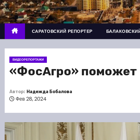
о
м
у
САРАТОВСКИЙ РЕПОРТЕР
БАЛАКОВСКИЙ
ВИДЕОРЕПОРТАЖИ
«ФосАгро» поможет 
Автор:
Надежда Бобалова
Фев 28, 2024