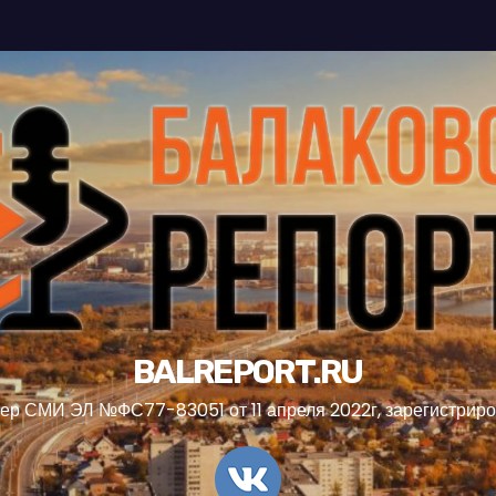
BALREPORT.RU
ер СМИ ЭЛ №ФС77-83051 от 11 апреля 2022г, зарегистрир