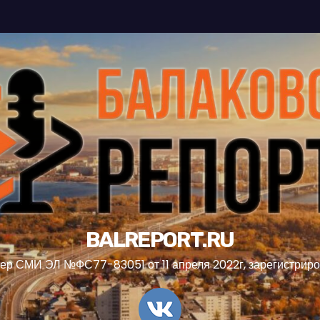
BALREPORT.RU
ер СМИ ЭЛ №ФС77-83051 от 11 апреля 2022г, зарегистрир