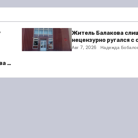
у
Житель Балакова сли
нецензурно ругался с
и получил двое суток 
Авг 7, 2026
Надежда Бобало
ва в
во