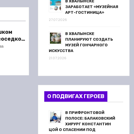
В ХВАЛЫНСКЕ
ЗАРАБОТАЕТ «МУЗЕЙНАЯ
АРТ-ГОСТИНИЦА»
27.07.2026
шком
В ХВАЛЫНСКЕ
 соседкой
ПЛАНИРУЮТ СОЗДАТЬ
ареста
МУЗЕЙ ГОНЧАРНОГО
ва
ИСКУССТВА
21.07.2026
О ПОДВИГАХ ГЕРОЕВ
В ПРИФРОНТОВОЙ
ПОЛОСЕ: БАЛАКОВСКИЙ
ХИРУРГ КОНСТАНТИН
ЦОЙ О СПАСЕНИИ ПОД