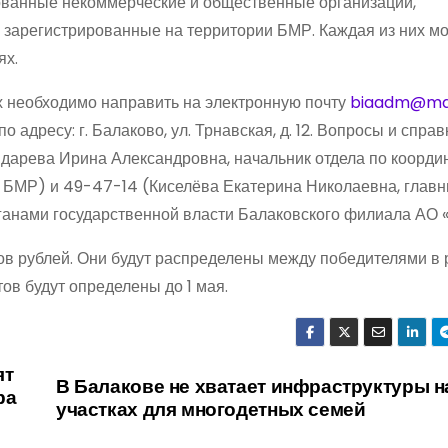
рованные некоммерческие и общественные организации,
зарегистрированные на территории БМР. Каждая из них м
ях.
х необходимо направить на электронную почту
biaadm@mai
адресу: г. Балаково, ул. Трнавская, д. 12. Вопросы и справ
дарева Ирина Александровна, начальник отдела по коорди
БМР) и 49-47-14 (Киселёва Екатерина Николаевна, глав
ганами государственной власти Балаковского филиала АО «
в рублей. Они будут распределены между победителями в
ов будут определены до 1 мая.
ят
В Балакове не хватает инфраструктуры н
ра
участках для многодетных семей