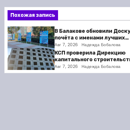
в
Похожая запись
и
г
В Балакове обновили Доск
почёта с именами лучших
а
спортсменов. Фото
Авг 7, 2026
Надежда Бобалова
ц
КСП проверила Дирекцию
капитального строительст
и
Балакове и нашла множест
Авг 7, 2026
Надежда Бобалова
нарушений
я
п
о
з
а