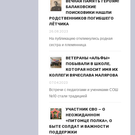
ВЕЧНАЯ ПАМЯТЬ ГЕРОЯМ!
БАЛАКОВСКИЕ
ПОИСКОВИКИ НАШЛИ
РОДСТВЕННИКОВ ПОГИБШЕГО
ЛЁТЧИКА
26.08.2023
На публикацию откликнулись родная
сестра и племянница
ВЕТЕРАНЫ «АЛЬФЫ»
ПОБЫВАЛИ В ШКОЛЕ,
КОТОРАЯ НОСИТ ИМЯ ИХ
КОЛЛЕГИ ВЯЧЕСЛАВА МАЛЯРОВА
07.04.2023
Встречи с педагогами и учениками СОШ
№10 стали традицией
УЧАСТНИК СВО — О
НЕОЖИДАННОМ
«ПИТОМЦЕ ПОЛКА», О
БЫТЕ СОЛДАТ И ВАЖНОСТИ
ПОДДЕРЖКИ