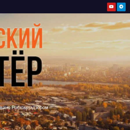
овано Роскомнадзором