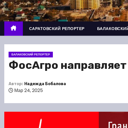
о
м
у
САРАТОВСКИЙ РЕПОРТЕР
БАЛАКОВСКИЙ
БАЛАКОВСКИЙ РЕПОРТЕР
ФосАгро направляет 
Автор:
Надежда Бобалова
Мар 24, 2025