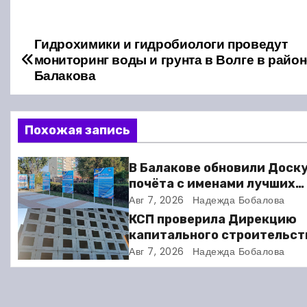
Гидрохимики и гидробиологи проведут
Н
мониторинг воды и грунта в Волге в район
а
Балакова
в
Похожая запись
и
г
В Балакове обновили Доск
почёта с именами лучших
а
спортсменов. Фото
Авг 7, 2026
Надежда Бобалова
ц
КСП проверила Дирекцию
капитального строительст
и
Балакове и нашла множест
Авг 7, 2026
Надежда Бобалова
нарушений
я