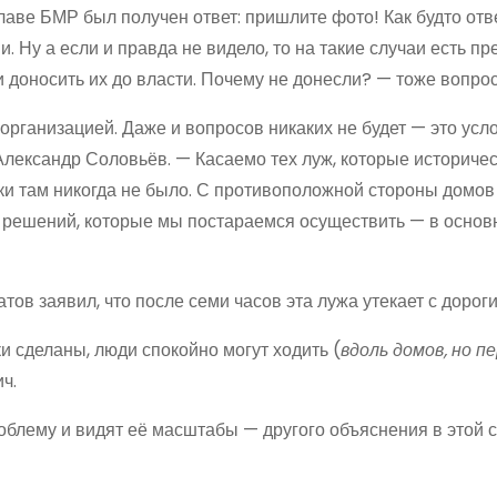
лаве БМР был получен ответ: пришлите фото! Как будто от
 Ну а если и правда не видело, то на такие случаи есть пр
 доносить их до власти. Почему не донесли? — тоже вопрос
рганизацией. Даже и вопросов никаких не будет — это усл
Александр Соловьёв. — Касаемо тех луж, которые историче
вки там никогда не было. С противоположной стороны домов
ра решений, которые мы постараемся осуществить — в основ
в заявил, что после семи часов эта лужа утекает с дороги
сделаны, люди спокойно могут ходить (
вдоль домов, но п
ч.
облему и видят её масштабы — другого объяснения в этой 