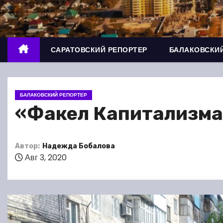
о
м
у
САРАТОВСКИЙ РЕПОРТЕР
БАЛАКОВСКИЙ
БАЛАКОВСКИЙ РЕПОРТЕР
«Факел Капитализма»-
Автор:
Надежда Бобалова
Авг 3, 2020