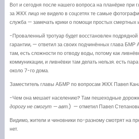
Вот и сегодня после нашего вопроса на планёрке при г
за ЖКХ лицо не видело в соцсетях те самые фотографии.
служба — замечать крики о помощи простых смертных и
-Проваленный тротуар будет восстановлен подрядной о
гарантии, — ответил за своих подчинённых глава БМР 
там, есть сложности по отводу воды, потому как ливнё
коммуникации, и ливнёвки там делать нельзя. есть па
около 7-го дома.
Заместитель главы АБМР по вопросам ЖКХ Павел Канато
-Чем она мешает населению? Там пешеходные дорожки 
дорогу не смогут — авт
.) — отметил Павел Степанови
Видимо, жители и чиновники по-разному смотрят на пр
нет.