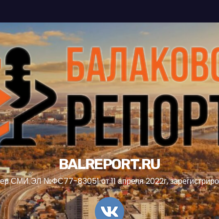
BALREPORT.RU
ер СМИ ЭЛ №ФС77-83051 от 11 апреля 2022г, зарегистрир