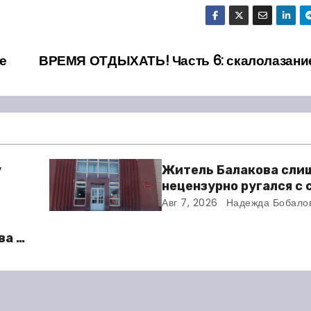
е
ВРЕМЯ ОТДЫХАТЬ! Часть 6: скалолазани
у
Житель Балакова сли
нецензурно ругался с
и получил двое суток 
Авг 7, 2026
Надежда Бобало
ва в
во