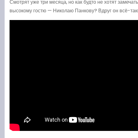
Смотрят уже три месяца, но как будто не хотят замеча
высокому гостю — Николаю Панкову? Вдруг он всё-так