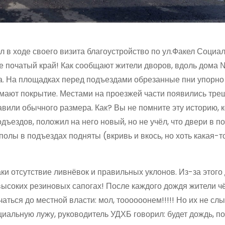
 в ходе своего визита благоустройство по ул.Факел Социал
не початый край! Как сообщают жители дворов, вдоль дома 
ма. На площадках перед подъездами обрезанные пни упорно
нимают покрытие. Местами на проезжей части появились тре
вили обычного размера. Как? Вы не помните эту историю, к
ъездов, положил на него новый, но не учёл, что двери в п
полы в подъездах подняты (вкривь и вкось, но хоть какая-т
ки отсутствие ливнёвок и правильных уклонов. Из-за этого
высоких резиновых сапогах! После каждого дождя жители ч
ься до местной власти: мол, тоооооонем!!!!! Но их не слы
циальную лужу, руководитель УДХБ говорил: будет дождь, 