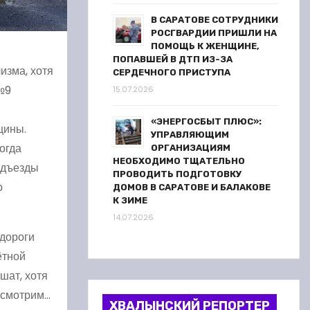
В САРАТОВЕ СОТРУДНИКИ
РОСГВАРДИИ ПРИШЛИ НА
ПОМОЩЬ К ЖЕНЩИНЕ,
ПОПАВШЕЙ В ДТП ИЗ-ЗА
изма, хотя
СЕРДЕЧНОГО ПРИСТУПА
№9
15.07.2026
«ЭНЕРГОСБЫТ ПЛЮС»:
щины.
УПРАВЛЯЮЩИМ
огда
ОРГАНИЗАЦИЯМ
НЕОБХОДИМО ТЩАТЕЛЬНО
одъезды
ПРОВОДИТЬ ПОДГОТОВКУ
о
ДОМОВ В САРАТОВЕ И БАЛАКОВЕ
К ЗИМЕ
14.07.2026
 дороги
ётной
шат, хотя
посмотрим…
ХВАЛЫНСКИЙ РЕПОРТЕР