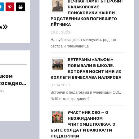
ВЕЧНАЯ ПАМЯТЬ ГЕРОЯМ!
БАЛАКОВСКИЕ
ПОИСКОВИКИ НАШЛИ
РОДСТВЕННИКОВ ПОГИБШЕГО
ЛЁТЧИКА
е
26.08.2023
На публикацию откликнулись родная
сестра и племянница
ВЕТЕРАНЫ «АЛЬФЫ»
ПОБЫВАЛИ В ШКОЛЕ,
КОТОРАЯ НОСИТ ИМЯ ИХ
шком
КОЛЛЕГИ ВЯЧЕСЛАВА МАЛЯРОВА
 соседкой
07.04.2023
ареста
ва
Встречи с педагогами и учениками СОШ
№10 стали традицией
УЧАСТНИК СВО — О
НЕОЖИДАННОМ
«ПИТОМЦЕ ПОЛКА», О
БЫТЕ СОЛДАТ И ВАЖНОСТИ
ПОДДЕРЖКИ