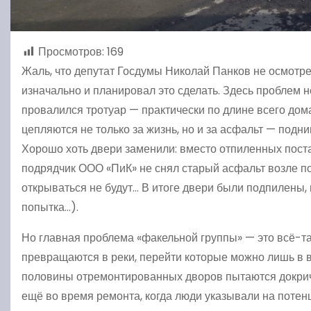
Просмотров:
169
Жаль, что депутат Госдумы Николай Панков не осмотрел
изначально и планировал это сделать. Здесь проблем 
провалился тротуар — практически по длине всего до
цепляются не только за жизнь, но и за асфальт — под
Хорошо хоть двери заменили: вместо отпиленных поста
подрядчик ООО «ПиК» не снял старый асфальт возле под
открываться не будут… В итоге двери были подпилены, 
попытка…).
Но главная проблема «факельной группы» — это всё-та
превращаются в реки, перейти которые можно лишь в 
половины отремонтированных дворов пытаются докричат
ещё во время ремонта, когда люди указывали на потен