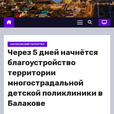
о
м
у
БАЛАКОВСКИЙ РЕПОРТЕР
Через 5 дней начнётся
благоустройство
территории
многострадальной
детской поликлиники в
Балакове