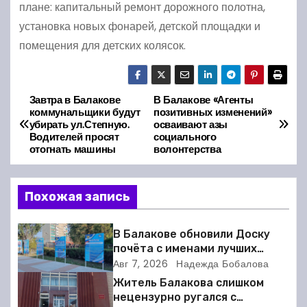
плане: капитальный ремонт дорожного полотна,
установка новых фонарей, детской площадки и
помещения для детских колясок.
Завтра в Балакове
В Балакове «Агенты
Н
коммунальщики будут
позитивных изменений»
убирать ул.Степную.
осваивают азы
а
Водителей просят
социального
отогнать машины
волонтерства
в
и
Похожая запись
г
В Балакове обновили Доску
а
почёта с именами лучших
спортсменов. Фото
Авг 7, 2026
Надежда Бобалова
ц
Житель Балакова слишком
нецензурно ругался с