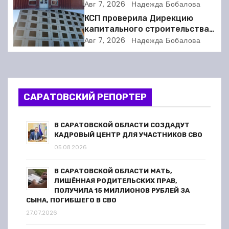
и
соседкой и получил двое суток
Авг 7, 2026
Надежда Бобалова
ареста
КСП проверила Дирекцию
я
капитального строительства в
Балакове и нашла множество
п
Авг 7, 2026
Надежда Бобалова
нарушений
о
з
САРАТОВСКИЙ РЕПОРТЕР
а
п
В САРАТОВСКОЙ ОБЛАСТИ СОЗДАДУТ
КАДРОВЫЙ ЦЕНТР ДЛЯ УЧАСТНИКОВ СВО
и
05.08.2026
с
В САРАТОВСКОЙ ОБЛАСТИ МАТЬ,
ЛИШЁННАЯ РОДИТЕЛЬСКИХ ПРАВ,
я
ПОЛУЧИЛА 15 МИЛЛИОНОВ РУБЛЕЙ ЗА
СЫНА, ПОГИБШЕГО В СВО
м
27.07.2026