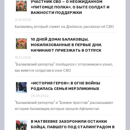
УЧАСТНИК СВО — О НЕОЖИДАННОМ
«ПИТОМЦЕ ПОЛКА», О БЫТЕ СОЛДАТ И
ВАЖНОСТИ ПОДДЕРЖКИ
31.01.2023
Балаковец, который служит на Донбассе, рассказал об СВО
10 ДНЕЙ ДОМА! БАЛАКОВЦЫ,
МОБИЛИЗОВАННЫЕ В ПЕРВЫЕ ДНИ,
НАЧИНАЮТ ПРИЕЗЖАТЬ В ОТПУСК
18.01.2023
"Балаковский репортер" пообщался с отпускником и узнал,
как живется солдатам в зоне СВО
«ИСТОРИЯ ГЕРОЯ»: В ОГНЕ ВОЙНЫ
РОДИЛАСЬ СЕМЬЯ МЕРЗЛИКИНЫХ
29.08.2022
"Балаковский репортер" и "Боевое братство" рассказывают
историю балаковцев, которые прошли Афганистан
В МАТВЕЕВКЕ ЗАХОРОНИЛИ ОСТАНКИ
БОЙЦА, ПАВШЕГО ПОД СТАЛИНГРАДОМ В