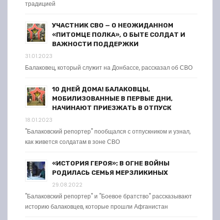
традицией
УЧАСТНИК СВО — О НЕОЖИДАННОМ
«ПИТОМЦЕ ПОЛКА», О БЫТЕ СОЛДАТ И
ВАЖНОСТИ ПОДДЕРЖКИ
31.01.2023
Балаковец, который служит на Донбассе, рассказал об СВО
10 ДНЕЙ ДОМА! БАЛАКОВЦЫ,
МОБИЛИЗОВАННЫЕ В ПЕРВЫЕ ДНИ,
НАЧИНАЮТ ПРИЕЗЖАТЬ В ОТПУСК
18.01.2023
"Балаковский репортер" пообщался с отпускником и узнал,
как живется солдатам в зоне СВО
«ИСТОРИЯ ГЕРОЯ»: В ОГНЕ ВОЙНЫ
РОДИЛАСЬ СЕМЬЯ МЕРЗЛИКИНЫХ
29.08.2022
"Балаковский репортер" и "Боевое братство" рассказывают
историю балаковцев, которые прошли Афганистан