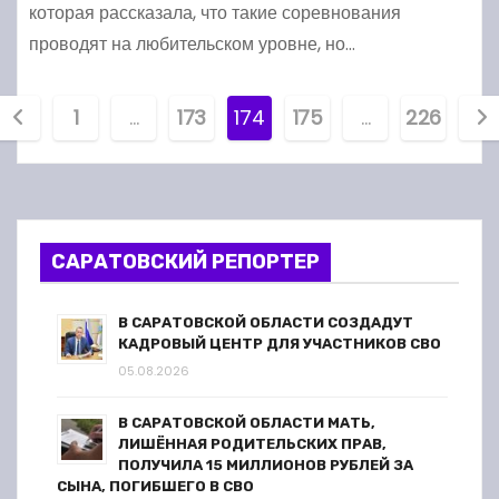
которая рассказала, что такие соревнования
проводят на любительском уровне, но…
П
1
…
173
174
175
…
226
а
г
и
САРАТОВСКИЙ РЕПОРТЕР
н
В САРАТОВСКОЙ ОБЛАСТИ СОЗДАДУТ
а
КАДРОВЫЙ ЦЕНТР ДЛЯ УЧАСТНИКОВ СВО
05.08.2026
ц
В САРАТОВСКОЙ ОБЛАСТИ МАТЬ,
и
ЛИШЁННАЯ РОДИТЕЛЬСКИХ ПРАВ,
ПОЛУЧИЛА 15 МИЛЛИОНОВ РУБЛЕЙ ЗА
я
СЫНА, ПОГИБШЕГО В СВО