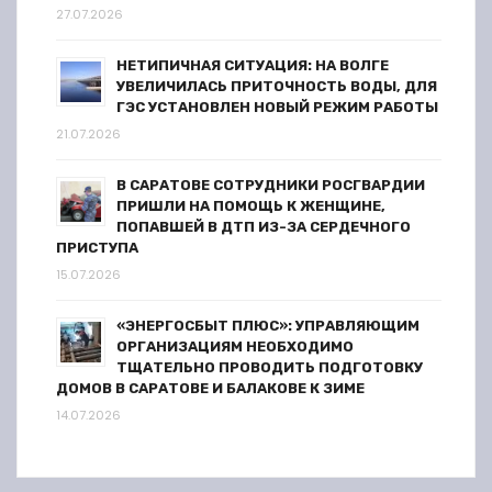
27.07.2026
з
НЕТИПИЧНАЯ СИТУАЦИЯ: НА ВОЛГЕ
а
УВЕЛИЧИЛАСЬ ПРИТОЧНОСТЬ ВОДЫ, ДЛЯ
ГЭС УСТАНОВЛЕН НОВЫЙ РЕЖИМ РАБОТЫ
п
21.07.2026
и
В САРАТОВЕ СОТРУДНИКИ РОСГВАРДИИ
ПРИШЛИ НА ПОМОЩЬ К ЖЕНЩИНЕ,
с
ПОПАВШЕЙ В ДТП ИЗ-ЗА СЕРДЕЧНОГО
ПРИСТУПА
е
15.07.2026
й
«ЭНЕРГОСБЫТ ПЛЮС»: УПРАВЛЯЮЩИМ
ОРГАНИЗАЦИЯМ НЕОБХОДИМО
ТЩАТЕЛЬНО ПРОВОДИТЬ ПОДГОТОВКУ
ДОМОВ В САРАТОВЕ И БАЛАКОВЕ К ЗИМЕ
14.07.2026