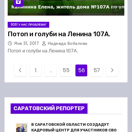
SOS! У НАС ПРОБЛЕМА!
Потоп и голуби на Ленина 107А.
Янв 31, 2017
Надежда Бобалова
Потоп и голуби на Ленина 107А.
П
1
…
55
56
57
а
г
и
САРАТОВСКИЙ РЕПОРТЕР
н
В САРАТОВСКОЙ ОБЛАСТИ СОЗДАДУТ
КАДРОВЫЙ ЦЕНТР ДЛЯ УЧАСТНИКОВ СВО