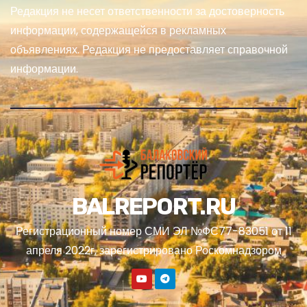
Редакция не несет ответственности за достоверность
информации, содержащейся в рекламных
объявлениях. Редакция не предоставляет справочной
информации.
BALREPORT.RU
Регистрационный номер СМИ ЭЛ №ФС77-83051 от 11
апреля 2022г, зарегистрировано Роскомнадзором