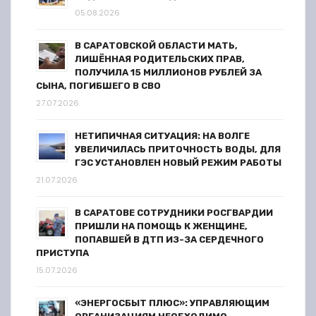
а
05.08.2026
ц
В САРАТОВСКОЙ ОБЛАСТИ МАТЬ,
и
ЛИШЁННАЯ РОДИТЕЛЬСКИХ ПРАВ,
ПОЛУЧИЛА 15 МИЛЛИОНОВ РУБЛЕЙ ЗА
я
СЫНА, ПОГИБШЕГО В СВО
27.07.2026
з
НЕТИПИЧНАЯ СИТУАЦИЯ: НА ВОЛГЕ
а
УВЕЛИЧИЛАСЬ ПРИТОЧНОСТЬ ВОДЫ, ДЛЯ
ГЭС УСТАНОВЛЕН НОВЫЙ РЕЖИМ РАБОТЫ
п
21.07.2026
и
В САРАТОВЕ СОТРУДНИКИ РОСГВАРДИИ
ПРИШЛИ НА ПОМОЩЬ К ЖЕНЩИНЕ,
с
ПОПАВШЕЙ В ДТП ИЗ-ЗА СЕРДЕЧНОГО
ПРИСТУПА
е
15.07.2026
й
«ЭНЕРГОСБЫТ ПЛЮС»: УПРАВЛЯЮЩИМ