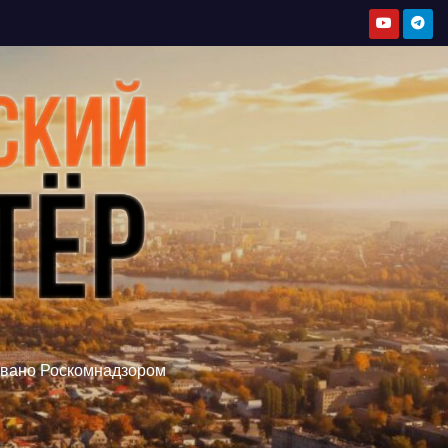
овано Роскомнадзором