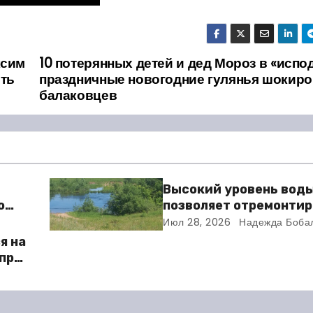
ксим
10 потерянных детей и дед Мороз в «испо
ить
праздничные новогодние гулянья шокир
балаковцев
Высокий уровень воды
о
позволяет отремонти
ров
плотину в Балаковско
Июл 28, 2026
Надежда Боба
я на
 при