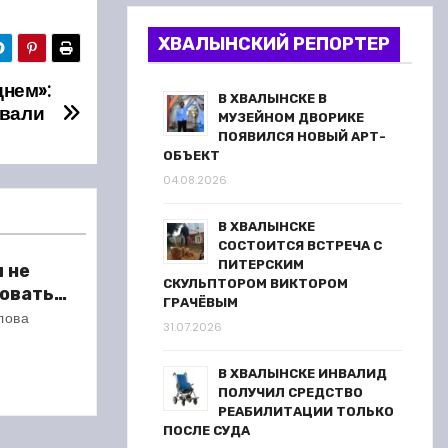
ХВАЛЫНСКИЙ РЕПОРТЕР
днем»:
В ХВАЛЫНСКЕ В
овали
МУЗЕЙНОМ ДВОРИКЕ
ПОЯВИЛСЯ НОВЫЙ АРТ-
ОБЪЕКТ
04.08.2026
В ХВАЛЫНСКЕ
СОСТОИТСЯ ВСТРЕЧА С
ПИТЕРСКИМ
 не
СКУЛЬПТОРОМ ВИКТОРОМ
ровать
ГРАЧЁВЫМ
м районе
лова
31.07.2026
В ХВАЛЫНСКЕ ИНВАЛИД
ПОЛУЧИЛ СРЕДСТВО
РЕАБИЛИТАЦИИ ТОЛЬКО
ПОСЛЕ СУДА