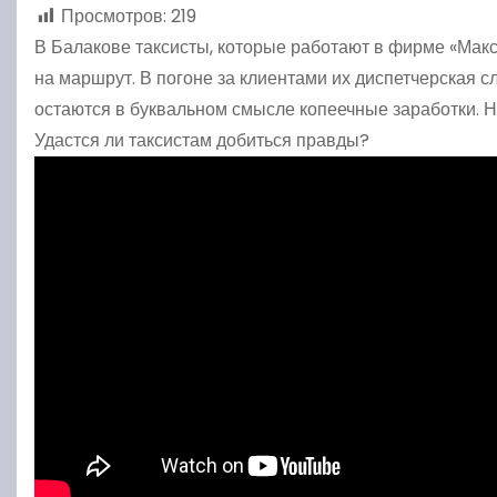
Просмотров:
219
В Балакове таксисты, которые работают в фирме «Макс
на маршрут. В погоне за клиентами их диспетчерская 
остаются в буквальном смысле копеечные заработки. 
Удастся ли таксистам добиться правды?