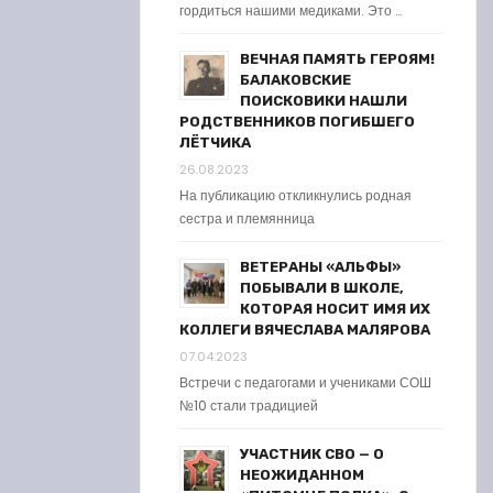
гордиться нашими медиками. Это …
ВЕЧНАЯ ПАМЯТЬ ГЕРОЯМ!
БАЛАКОВСКИЕ
ПОИСКОВИКИ НАШЛИ
РОДСТВЕННИКОВ ПОГИБШЕГО
ЛЁТЧИКА
26.08.2023
На публикацию откликнулись родная
сестра и племянница
ВЕТЕРАНЫ «АЛЬФЫ»
ПОБЫВАЛИ В ШКОЛЕ,
КОТОРАЯ НОСИТ ИМЯ ИХ
КОЛЛЕГИ ВЯЧЕСЛАВА МАЛЯРОВА
07.04.2023
Встречи с педагогами и учениками СОШ
№10 стали традицией
УЧАСТНИК СВО — О
НЕОЖИДАННОМ