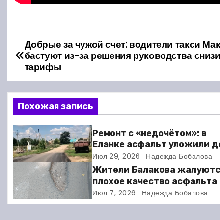
Добрые за чужой счет: водители такси Ма
Н
бастуют из-за решения руководства сниз
а
тарифы
в
Похожая запись
и
г
Ремонт с «недочётом»: в
Еланке асфальт уложили д
а
школы, но не дошли 30 мет
Июл 29, 2026
Надежда Бобалова
ц
Жители Балакова жалуютс
плохое качество асфальта
и
ремонте дворов
Июл 7, 2026
Надежда Бобалова
я