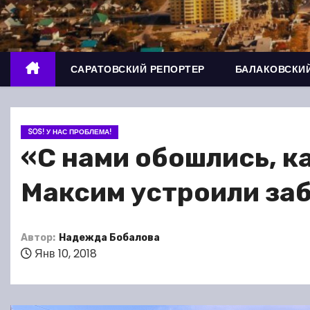
о
м
у
САРАТОВСКИЙ РЕПОРТЕР
БАЛАКОВСКИЙ
SOS! У НАС ПРОБЛЕМА!
«С нами обошлись, ка
Максим устроили за
Автор:
Надежда Бобалова
Янв 10, 2018