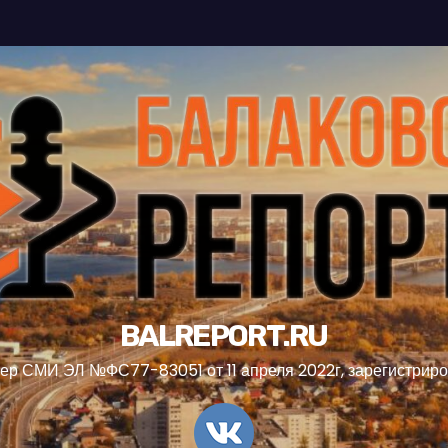
BALREPORT.RU
ер СМИ ЭЛ №ФС77-83051 от 11 апреля 2022г, зарегистрир