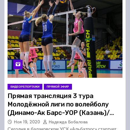
ВИДЕОРЕПОРТАЖИ
ПРЯМОЙ ЭФИР
Прямая трансляция 3 тура
Молодёжной лиги по волейболу
(Динамо-Ак Барс-УОР (Казань)/
Динамо (Краснодар)
Ноя 19, 2020
Надежда Бобалова
Сегодня в балаковском УСК «Альбатрос» стартует