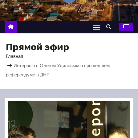
о
м
у
Прямой эфир
Главная
Интервью с Олегом Удиловым о прошедшем
референдуме в ДНР