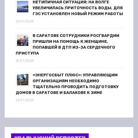
НЕТИПИЧНАЯ СИТУАЦИЯ: НА ВОЛГЕ
а
УВЕЛИЧИЛАСЬ ПРИТОЧНОСТЬ ВОДЫ, ДЛЯ
ГЭС УСТАНОВЛЕН НОВЫЙ РЕЖИМ РАБОТЫ
п
21.07.2026
и
В САРАТОВЕ СОТРУДНИКИ РОСГВАРДИИ
ПРИШЛИ НА ПОМОЩЬ К ЖЕНЩИНЕ,
с
ПОПАВШЕЙ В ДТП ИЗ-ЗА СЕРДЕЧНОГО
ПРИСТУПА
е
15.07.2026
й
«ЭНЕРГОСБЫТ ПЛЮС»: УПРАВЛЯЮЩИМ
ОРГАНИЗАЦИЯМ НЕОБХОДИМО
ТЩАТЕЛЬНО ПРОВОДИТЬ ПОДГОТОВКУ
ДОМОВ В САРАТОВЕ И БАЛАКОВЕ К ЗИМЕ
14.07.2026