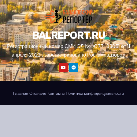
BALREPORT.RU
Регистрационный номер СМИ ЭЛ №ФС77-83051 от 11
апреля 2022г, зарегистрировано Роскомнадзором
Главная
О канале
Контакты
Политика конфиденциальности