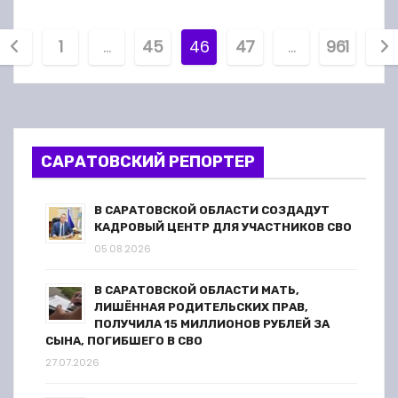
П
1
…
45
46
47
…
961
а
г
и
САРАТОВСКИЙ РЕПОРТЕР
н
В САРАТОВСКОЙ ОБЛАСТИ СОЗДАДУТ
а
КАДРОВЫЙ ЦЕНТР ДЛЯ УЧАСТНИКОВ СВО
05.08.2026
ц
В САРАТОВСКОЙ ОБЛАСТИ МАТЬ,
и
ЛИШЁННАЯ РОДИТЕЛЬСКИХ ПРАВ,
ПОЛУЧИЛА 15 МИЛЛИОНОВ РУБЛЕЙ ЗА
я
СЫНА, ПОГИБШЕГО В СВО
27.07.2026
з