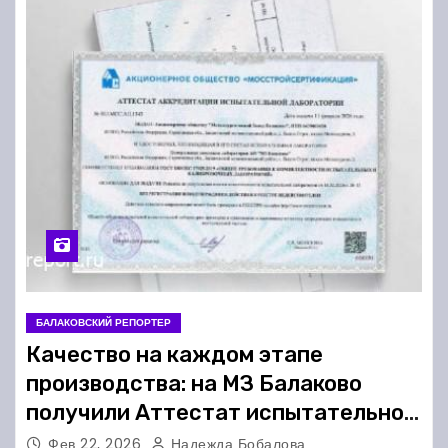
БАЛАКОВСКИЙ РЕПОРТЕР
Качество на каждом этапе
производства: на МЗ Балаково
получили Аттестат испытательной
лаборатории
Фев 22, 2026
Надежда Бобалова