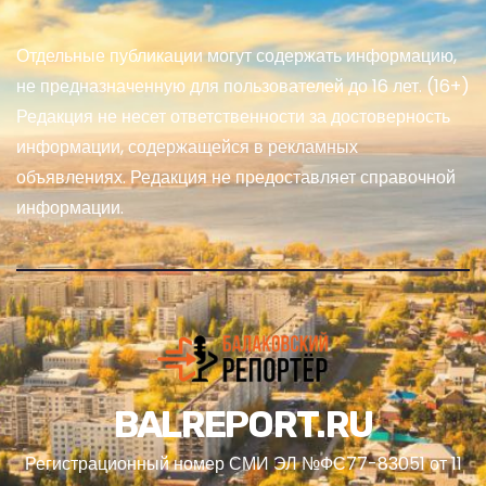
Отдельные публикации могут содержать информацию,
не предназначенную для пользователей до 16 лет. (16+)
Редакция не несет ответственности за достоверность
информации, содержащейся в рекламных
объявлениях. Редакция не предоставляет справочной
информации.
BALREPORT.RU
Регистрационный номер СМИ ЭЛ №ФС77-83051 от 11