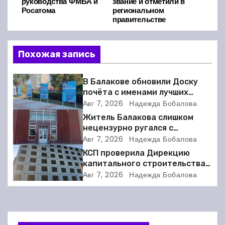
а
руководства ФМБА и
звание и отметили в
Росатома
региональном
в
правительстве
и
Похожая запись
г
а
В Балакове обновили Доску
почёта с именами лучших
ц
спортсменов. Фото
Авг 7, 2026
Надежда Бобалова
Житель Балакова слишком
и
нецензурно ругался с
соседкой и получил двое суток
Авг 7, 2026
Надежда Бобалова
я
ареста
КСП проверила Дирекцию
капитального строительства в
п
Балакове и нашла множество
Авг 7, 2026
Надежда Бобалова
нарушений
о
з