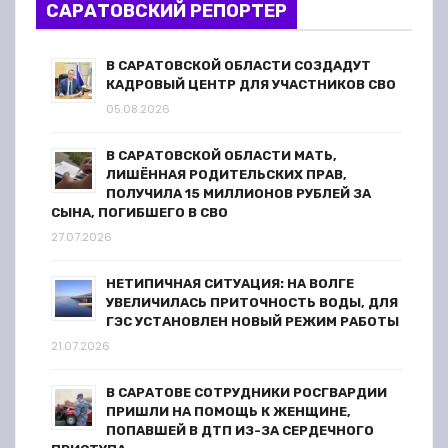
а
САРАТОВСКИЙ РЕПОРТЕР
п
В САРАТОВСКОЙ ОБЛАСТИ СОЗДАДУТ
КАДРОВЫЙ ЦЕНТР ДЛЯ УЧАСТНИКОВ СВО
и
05.08.2026
с
В САРАТОВСКОЙ ОБЛАСТИ МАТЬ,
я
ЛИШЁННАЯ РОДИТЕЛЬСКИХ ПРАВ,
ПОЛУЧИЛА 15 МИЛЛИОНОВ РУБЛЕЙ ЗА
СЫНА, ПОГИБШЕГО В СВО
м
27.07.2026
НЕТИПИЧНАЯ СИТУАЦИЯ: НА ВОЛГЕ
УВЕЛИЧИЛАСЬ ПРИТОЧНОСТЬ ВОДЫ, ДЛЯ
ГЭС УСТАНОВЛЕН НОВЫЙ РЕЖИМ РАБОТЫ
21.07.2026
В САРАТОВЕ СОТРУДНИКИ РОСГВАРДИИ
ПРИШЛИ НА ПОМОЩЬ К ЖЕНЩИНЕ,
ПОПАВШЕЙ В ДТП ИЗ-ЗА СЕРДЕЧНОГО