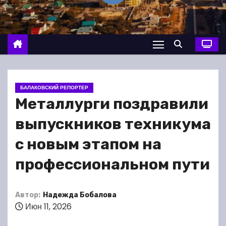
о
м
у
БАЛАКОВСКИЙ РЕПОРТЕР
Металлурги поздравили
выпускников техникума
с новым этапом на
профессиональном пути
Автор:
Надежда Бобалова
Июн 11, 2026