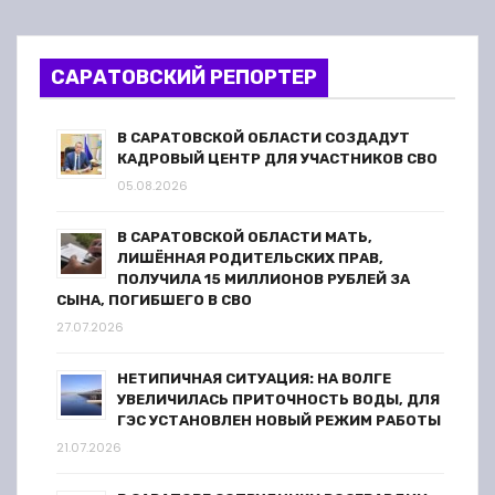
г
и
САРАТОВСКИЙ РЕПОРТЕР
н
В САРАТОВСКОЙ ОБЛАСТИ СОЗДАДУТ
а
КАДРОВЫЙ ЦЕНТР ДЛЯ УЧАСТНИКОВ СВО
05.08.2026
ц
В САРАТОВСКОЙ ОБЛАСТИ МАТЬ,
и
ЛИШЁННАЯ РОДИТЕЛЬСКИХ ПРАВ,
ПОЛУЧИЛА 15 МИЛЛИОНОВ РУБЛЕЙ ЗА
я
СЫНА, ПОГИБШЕГО В СВО
27.07.2026
з
НЕТИПИЧНАЯ СИТУАЦИЯ: НА ВОЛГЕ
а
УВЕЛИЧИЛАСЬ ПРИТОЧНОСТЬ ВОДЫ, ДЛЯ
ГЭС УСТАНОВЛЕН НОВЫЙ РЕЖИМ РАБОТЫ
п
21.07.2026
и