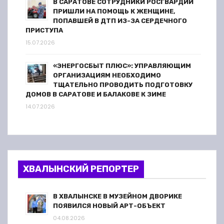
В САРАТОВЕ СОТРУДНИКИ РОСГВАРДИИ
ПРИШЛИ НА ПОМОЩЬ К ЖЕНЩИНЕ,
с
ПОПАВШЕЙ В ДТП ИЗ-ЗА СЕРДЕЧНОГО
ПРИСТУПА
е
15.07.2026
й
«ЭНЕРГОСБЫТ ПЛЮС»: УПРАВЛЯЮЩИМ
ОРГАНИЗАЦИЯМ НЕОБХОДИМО
ТЩАТЕЛЬНО ПРОВОДИТЬ ПОДГОТОВКУ
ДОМОВ В САРАТОВЕ И БАЛАКОВЕ К ЗИМЕ
14.07.2026
ХВАЛЫНСКИЙ РЕПОРТЕР
В ХВАЛЫНСКЕ В МУЗЕЙНОМ ДВОРИКЕ
ПОЯВИЛСЯ НОВЫЙ АРТ-ОБЪЕКТ
04.08.2026