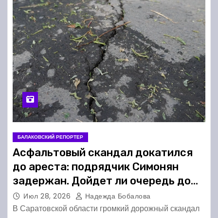
БАЛАКОВСКИЙ РЕПОРТЕР
Асфальтовый скандал докатился
до ареста: подрядчик Симонян
задержан. Дойдет ли очередь до
Балаково?
Июл 28, 2026
Надежда Бобалова
В Саратовской области громкий дорожный скандал