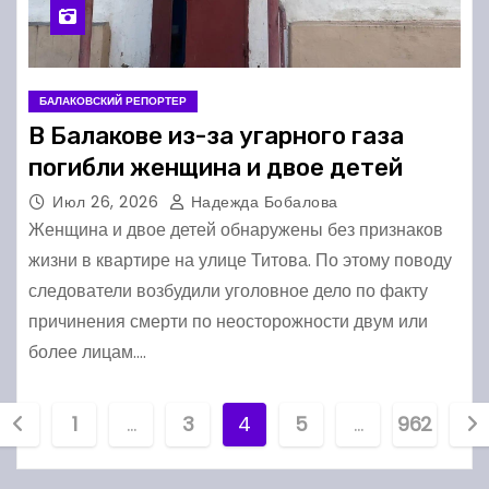
БАЛАКОВСКИЙ РЕПОРТЕР
В Балакове из-за угарного газа
погибли женщина и двое детей
Июл 26, 2026
Надежда Бобалова
Женщина и двое детей обнаружены без признаков
жизни в квартире на улице Титова. По этому поводу
следователи возбудили уголовное дело по факту
причинения смерти по неосторожности двум или
более лицам.…
П
1
…
3
4
5
…
962
а