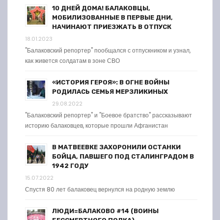
10 ДНЕЙ ДОМА! БАЛАКОВЦЫ,
МОБИЛИЗОВАННЫЕ В ПЕРВЫЕ ДНИ,
НАЧИНАЮТ ПРИЕЗЖАТЬ В ОТПУСК
18.01.2023
"Балаковский репортер" пообщался с отпускником и узнал,
как живется солдатам в зоне СВО
«ИСТОРИЯ ГЕРОЯ»: В ОГНЕ ВОЙНЫ
РОДИЛАСЬ СЕМЬЯ МЕРЗЛИКИНЫХ
29.08.2022
"Балаковский репортер" и "Боевое братство" рассказывают
историю балаковцев, которые прошли Афганистан
В МАТВЕЕВКЕ ЗАХОРОНИЛИ ОСТАНКИ
БОЙЦА, ПАВШЕГО ПОД СТАЛИНГРАДОМ В
1942 ГОДУ
15.07.2022
Спустя 80 лет балаковец вернулся на родную землю
ЛЮДИ=БАЛАКОВО #14 (ВОИНЫ