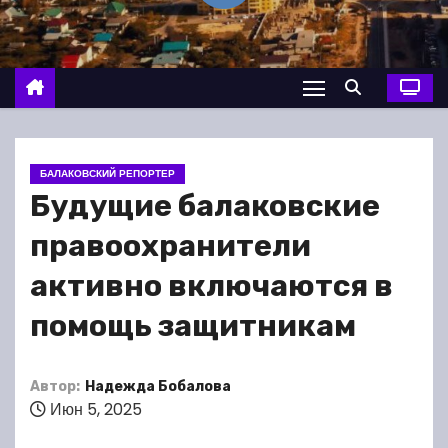
о
м
у
БАЛАКОВСКИЙ РЕПОРТЕР
Будущие балаковские
правоохранители
активно включаются в
помощь защитникам
Автор:
Надежда Бобалова
Июн 5, 2025