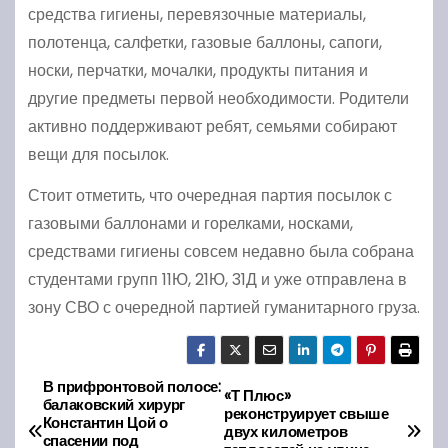
средства гигиены, перевязочные материалы,
полотенца, салфетки, газовые баллоны, сапоги,
носки, перчатки, мочалки, продукты питания и
другие предметы первой необходимости. Родители
активно поддерживают ребят, семьями собирают
вещи для посылок.
Стоит отметить, что очередная партия посылок с
газовыми баллонами и горелками, носками,
средствами гигиены совсем недавно была собрана
студентами групп 11Ю, 21Ю, 31Д и уже отправлена в
зону СВО с очередной партией гуманитарного груза.
В прифронтовой полосе:
Н
«Т Плюс»
балаковский хирург
реконструирует свыше
Константин Цой о
а
двух километров
спасении под