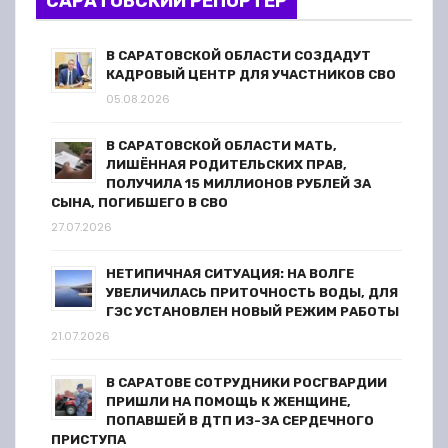
а
САРАТОВСКИЙ РЕПОРТЕР
п
В САРАТОВСКОЙ ОБЛАСТИ СОЗДАДУТ
КАДРОВЫЙ ЦЕНТР ДЛЯ УЧАСТНИКОВ СВО
и
05.08.2026
с
В САРАТОВСКОЙ ОБЛАСТИ МАТЬ,
я
ЛИШЁННАЯ РОДИТЕЛЬСКИХ ПРАВ,
ПОЛУЧИЛА 15 МИЛЛИОНОВ РУБЛЕЙ ЗА
СЫНА, ПОГИБШЕГО В СВО
м
27.07.2026
НЕТИПИЧНАЯ СИТУАЦИЯ: НА ВОЛГЕ
УВЕЛИЧИЛАСЬ ПРИТОЧНОСТЬ ВОДЫ, ДЛЯ
ГЭС УСТАНОВЛЕН НОВЫЙ РЕЖИМ РАБОТЫ
21.07.2026
В САРАТОВЕ СОТРУДНИКИ РОСГВАРДИИ
ПРИШЛИ НА ПОМОЩЬ К ЖЕНЩИНЕ,
ПОПАВШЕЙ В ДТП ИЗ-ЗА СЕРДЕЧНОГО
ПРИСТУПА