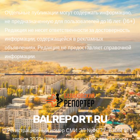
Отдельные публикации могут содержать информацию,
не предназначенную для пользователей до 16 лет. (16+)
Редакция не несет ответственности за достоверность
информации, содержащейся в рекламных
объявлениях. Редакция не предоставляет справочной
информации.
BALREPORT.RU
Регистрационный номер СМИ ЭЛ №ФС77-83051 от 11
апреля 2022г, зарегистрировано Роскомнадзором