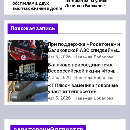
теплосетей на улице
обстрелами, двух
Ленина в Балакове
в
тысячах жизней и долге
и
Похожая запись
г
а
При поддержке «Росатома» и
Балаковской АЭС спидвейный
ц
клуб «Турбина» обновил
Авг 5, 2026
Надежда Бобалова
материально-техническую
Балаково присоединится к
и
базу
Всероссийской акции «Ночь
кино»
Авг 5, 2026
Надежда Бобалова
я
«Т Плюс» заменила головные
участки теплосетей
п
Балаковской ТЭЦ-4 для
Авг 5, 2026
Надежда Бобалова
надёжного отопления
о
жителей
з