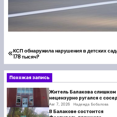
КСП обнаружила нарушения в детских сад
Н
178 тысяч?
а
в
Похожая запись
и
Житель Балакова слишком
г
нецензурно ругался с сосе
и получил двое суток арес
Авг 7, 2026
Надежда Бобалова
а
В Балакове состоится