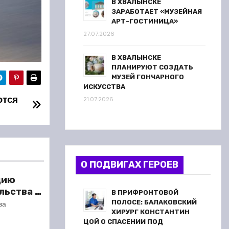
В ХВАЛЫНСКЕ
ЗАРАБОТАЕТ «МУЗЕЙНАЯ
АРТ-ГОСТИНИЦА»
27.07.2026
В ХВАЛЫНСКЕ
ПЛАНИРУЮТ СОЗДАТЬ
МУЗЕЙ ГОНЧАРНОГО
ИСКУССТВА
ются
21.07.2026
О ПОДВИГАХ ГЕРОЕВ
цию
льства в
В ПРИФРОНТОВОЙ
жество
ПОЛОСЕ: БАЛАКОВСКИЙ
ва
ХИРУРГ КОНСТАНТИН
ЦОЙ О СПАСЕНИИ ПОД