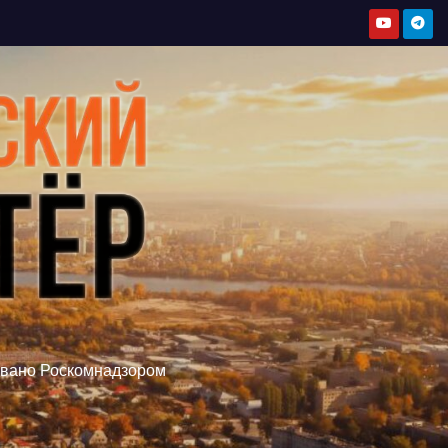
овано Роскомнадзором