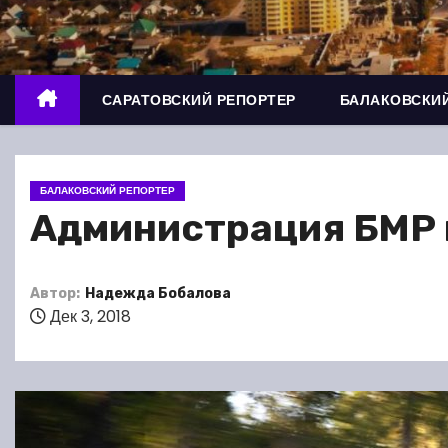
о
м
у
САРАТОВСКИЙ РЕПОРТЕР
БАЛАКОВСКИЙ
БАЛАКОВСКИЙ РЕПОРТЕР
Администрация БМР 
Автор:
Надежда Бобалова
Дек 3, 2018