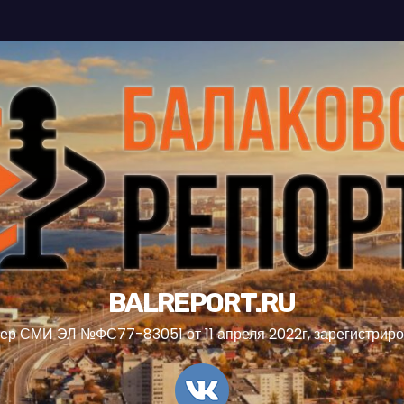
BALREPORT.RU
ер СМИ ЭЛ №ФС77-83051 от 11 апреля 2022г, зарегистрир