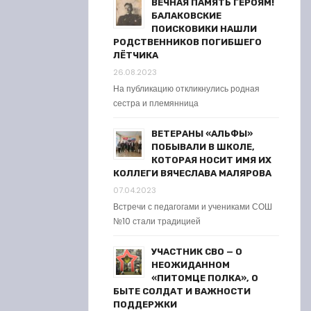
ВЕЧНАЯ ПАМЯТЬ ГЕРОЯМ!
БАЛАКОВСКИЕ
ПОИСКОВИКИ НАШЛИ
РОДСТВЕННИКОВ ПОГИБШЕГО
ЛЁТЧИКА
26.08.2023
На публикацию откликнулись родная
сестра и племянница
ВЕТЕРАНЫ «АЛЬФЫ»
ПОБЫВАЛИ В ШКОЛЕ,
КОТОРАЯ НОСИТ ИМЯ ИХ
КОЛЛЕГИ ВЯЧЕСЛАВА МАЛЯРОВА
07.04.2023
Встречи с педагогами и учениками СОШ
№10 стали традицией
УЧАСТНИК СВО — О
НЕОЖИДАННОМ
«ПИТОМЦЕ ПОЛКА», О
БЫТЕ СОЛДАТ И ВАЖНОСТИ
ПОДДЕРЖКИ