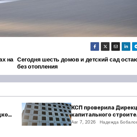
ах на
Сегодня шесть домов и детский сад оста
без отопления
КСП проверила Дирек
дкой
капитального строите
та
Балакове и нашла мно
Авг 7, 2026
Надежда Бобало
нарушений