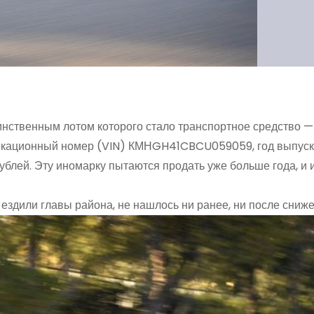
инственным лотом которого стало транспортное средство 
фикационный номер (VIN) КМНGH41CBCU059059, год выпуска
ублей. Эту иномарку пытаются продать уже больше года, и 
ездили главы района, не нашлось ни ранее, ни после сниж