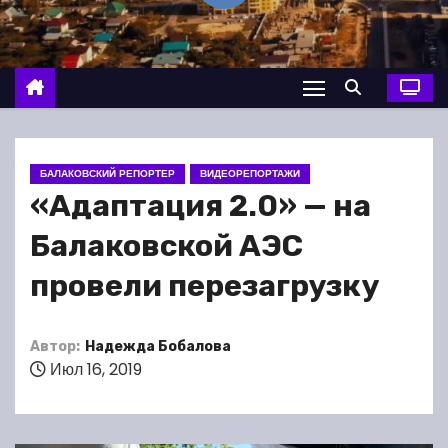
о
м
у
БАЛАКОВСКИЙ РЕПОРТЕР
ВИДЕОРЕПОРТАЖИ
«Адаптация 2.0» — на
Балаковской АЭС
провели перезагрузку
Автор:
Надежда Бобалова
Июл 16, 2019