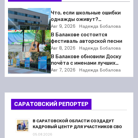
г
Что, если школьные ошибки
а
однажды оживут?
Балаковский ТЮЗ готовит
Авг 9, 2026
Надежда Бобалова
ц
премьеру
В Балакове состоится
фестиваль авторской песни
и
Авг 8, 2026
Надежда Бобалова
В Балакове обновили Доску
я
почёта с именами лучших
спортсменов. Фото
п
Авг 7, 2026
Надежда Бобалова
о
з
САРАТОВСКИЙ РЕПОРТЕР
а
п
В САРАТОВСКОЙ ОБЛАСТИ СОЗДАДУТ
КАДРОВЫЙ ЦЕНТР ДЛЯ УЧАСТНИКОВ СВО
и
05.08.2026